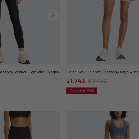
rmony Pocket High Rise - Negro
Calza New Balance Harmony High Rise 6
1.743
2.490
$
$
30