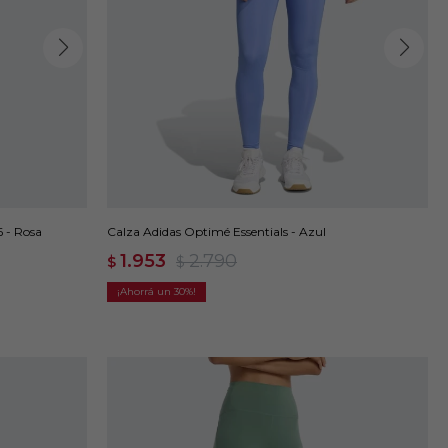
 - Rosa
Calza Adidas Optimé Essentials - Azul
1.953
2.790
$
$
30