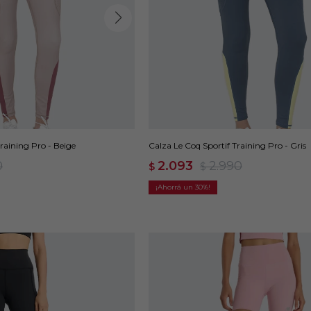
raining Pro - Beige
Calza Le Coq Sportif Training Pro - Gris
0
2.093
2.990
$
$
30