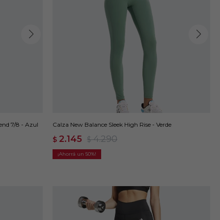
nd 7/8 - Azul
Calza New Balance Sleek High Rise - Verde
2.145
4.290
$
$
50