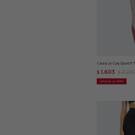
Calza Le Coq Sportif T
1.603
2.29
$
$
30