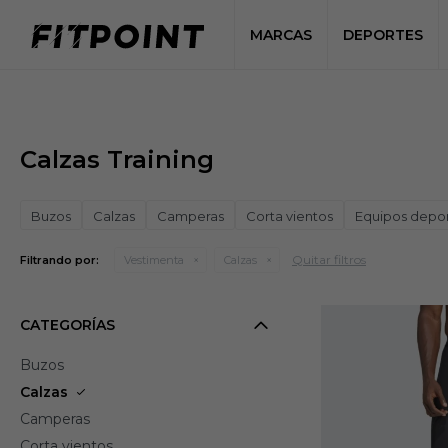
MARCAS
DEPORTES
Calzas Training
Buzos
Calzas
Camperas
Corta vientos
Equipos depor
Quitar filtros
Filtrando por:
Vestimenta
Calzas
CATEGORÍAS
Buzos
Calzas
Camperas
Corta vientos