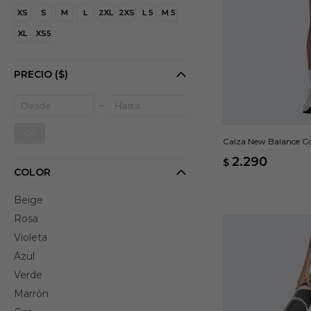
XS
S
M
L
2XL
2XS
L 5
M 5
XL
XS5
PRECIO
($)
OK
Calza New Balance Co
2.290
$
COLOR
Beige
Rosa
Violeta
Azul
Verde
Marrón