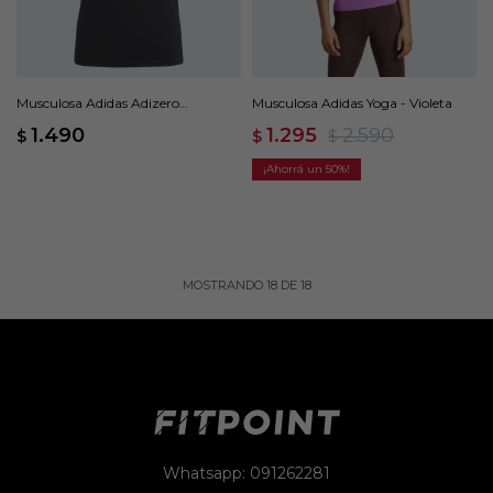
Musculosa Adidas Adizero
Musculosa Adidas Yoga - Violeta
Essentials - Negro
1.490
1.295
2.590
$
$
$
50
MOSTRANDO
18
DE
18
Whatsapp: 091262281