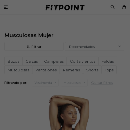

Musculosas Mujer
Recomendados
Buzos
Calzas
Camperas
Corta vientos
Faldas
Musculosas
Pantalones
Remeras
Shorts
Tops
Quitar filtros
Filtrando por:
Vestimenta
Musculosas