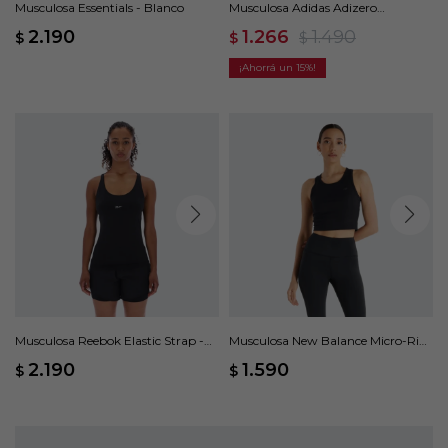
Musculosa Essentials - Blanco
Musculosa Adidas Adizero
Essentials - Violeta
2.190
1.266
1.490
$
$
$
15
Musculosa Reebok Elastic Strap -
Musculosa New Balance Micro-Rib
Negro
- Negro
2.190
1.590
$
$