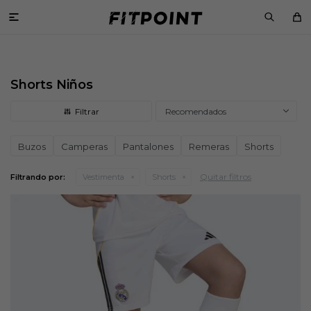

Shorts Niños
Recomendados
Buzos
Camperas
Pantalones
Remeras
Shorts
Quitar filtros
Filtrando por:
Vestimenta
Shorts