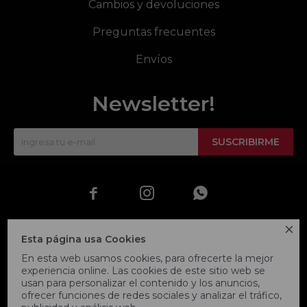
Cambios y devoluciones
Preguntas frecuentes
Envíos
Newsletter!
SUSCRIBIRME




Esta página usa Cookies
En esta web usamos cookies, para ofrecerte la mejor
experiencia online. Las cookies de este sitio web se
usan para personalizar el contenido y los anuncios,
ofrecer funciones de redes sociales y analizar el tráfico,