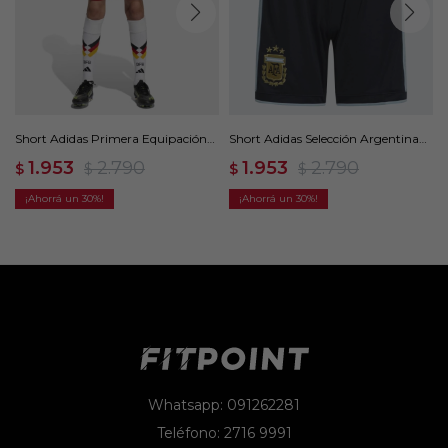
Short Adidas Primera Equipación
Short Adidas Selección Argentina
Alemania 26 - Negro
26 - Azul
1.953
2.790
1.953
2.790
$
$
$
$
30
30
Whatsapp: 091262281
Teléfono: 2716 9991