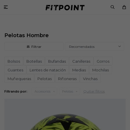

Pelotas Hombre
Recomendados
Bolsos
Botellas
Bufandas
Canilleras
Gorros
Guantes
Lentes de natación
Medias
Mochilas
Muñequeras
Pelotas
Riñoneras
Vinchas
Quitar filtros
Filtrando por:
Accesorios
Pelotas