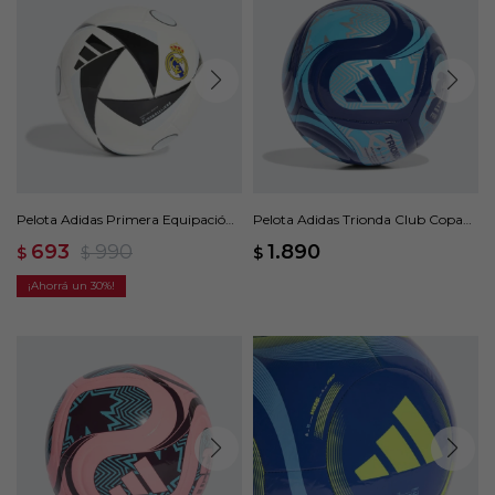
Pelota Adidas Primera Equipación
Pelota Adidas Trionda Club Copa
Real Madrid - White/black/sky Tint
Mundial de la FIFA 26 - Azul
693
990
1.890
$
$
$
30