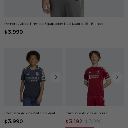
Remera Adidas Primera Equipación Real Madrid 25 - Blanco
3.990
$
Camiseta Adidas Visitante Real
Camiseta Adidas Primera
Madrid 25/26 - Azul
Equipación Liverpool FC 25/26 -
3.990
3.192
3.990
$
$
$
Rojo