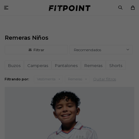

Remeras Niños
Recomendados
Buzos
Camperas
Pantalones
Remeras
Shorts
Quitar filtros
Filtrando por:
Vestimenta
Remeras