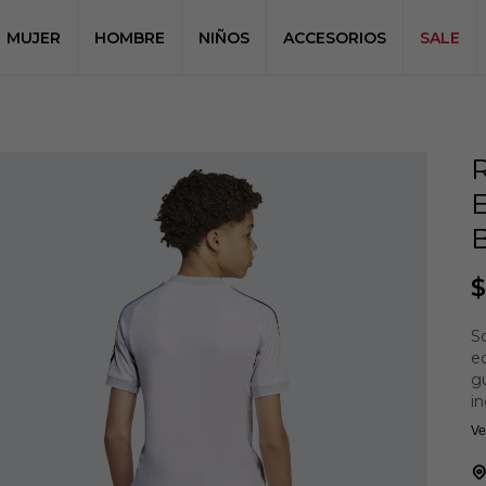
MUJER
HOMBRE
NIÑOS
ACCESORIOS
SALE
$
S
e
gu
in
la
Ve
e
ma