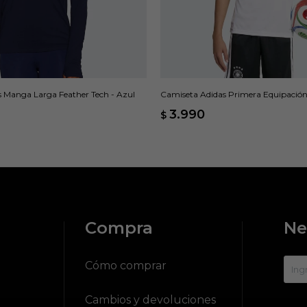
s Manga Larga Feather Tech - Azul
Camiseta Adidas Primera Equipación
Blanco
3.990
$
Compra
Ne
?
Cómo comprar
Cambios y devoluciones