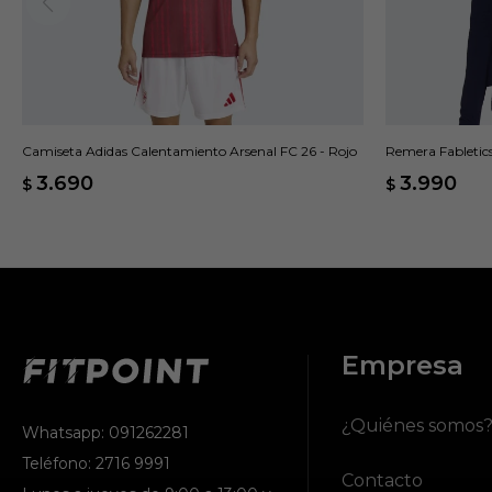
Camiseta Adidas Calentamiento Arsenal FC 26 - Rojo
Remera Fabletic
3.690
3.990
$
$
Empresa
¿Quiénes somos
Whatsapp: 091262281
Teléfono: 2716 9991
Contacto