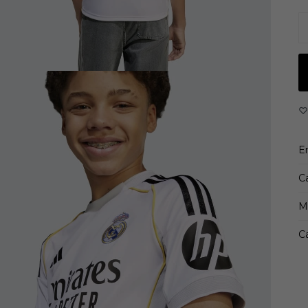
de
De
Co
C
10
A
E
E
C
M
Ca