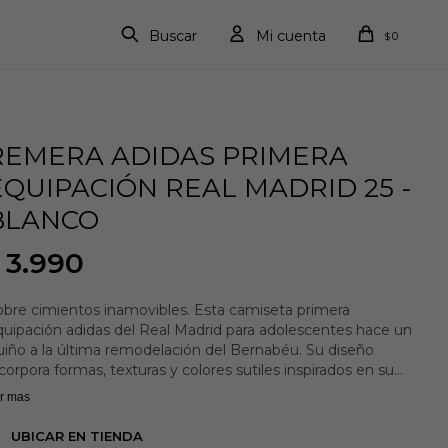
0
$
REMERA ADIDAS PRIMERA
EQUIPACIÓN REAL MADRID 25 -
BLANCO
3.990
obre cimientos inamovibles. Esta camiseta primera
quipación adidas del Real Madrid para adolescentes hace un
iño a la última remodelación del Bernabéu. Su diseño
corpora formas, texturas y colores sutiles inspirados en su
rga historia. Está diseñada para que la luzcas en el legendario
r mas
stadio en la temporada 25/26. La tecnología AEROREADY
ntiene la piel seca para garantizar la comodidad, y el escudo
UBICAR EN TIENDA