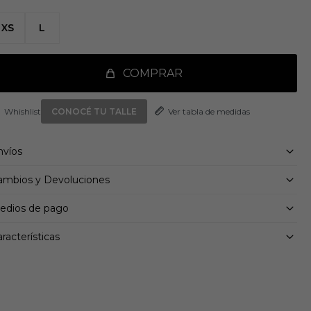
l club bordado te permite apoyar a tu equipo con orgullo.
XS
L
talles:
rte clásico
uello redondo
0 % poliéster (reciclado)
COMPRAR
EROREADY
scudo del Real Madrid bordado
Ver tabla de medidas
CONOCÉ TU TALLE
nvíos
ambios y Devoluciones
edios de pago
racterísticas