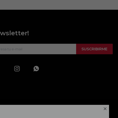
wsletter!
SUSCRIBIRME


