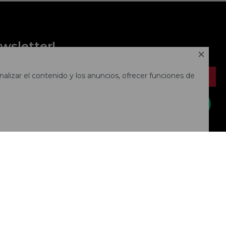
wsletter!

alizar el contenido y los anuncios, ofrecer funciones de
SUSCRIBIRME

