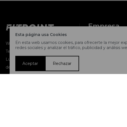
Empresa
Esta página usa Cookies
¿Quiénes somos
En esta web usamos cookies, para ofrecerte la mejor expe
Whatsapp: 091262281
redes sociales y analizar el tráfico, publicidad y análisis we
Teléfono: 2716 9991
Contacto
Lunes a jueves de 9:00 a 13:00 y
Aceptar
Rechazar
de 14:00 a 17:45, viernes de 9:30
Términos y condi
a 13:00 y de 14:00 a 17:45.
Nuestras tiendas
Trabaja con noso