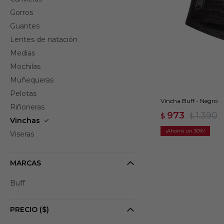
Gorros
Guantes
Lentes de natación
Medias
Mochilas
Muñequeras
Pelotas
Vincha Buff - Negro
Riñoneras
973
1.390
$
$
Vinchas
30
Viseras
MARCAS
Buff
PRECIO
($)