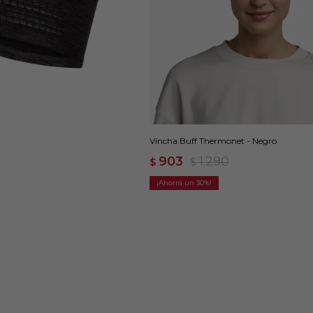
Vincha Buff Thermonet - Negro
903
1.290
$
$
30