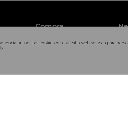
Compra
Ne
?
Cómo comprar
riencia online. Las cookies de este sitio web se usan para person
b.
Cambios y devoluciones

ciones
Preguntas frecuentes
Envíos
tros