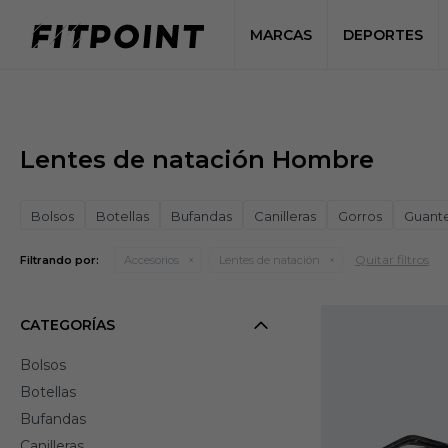
MARCAS
DEPORTES
Lentes de natación Hombre
Bolsos
Botellas
Bufandas
Canilleras
Gorros
Guant
Quitar filtros
Filtrando por:
Accesorios
Lentes de natación
CATEGORÍAS
Bolsos
Botellas
Bufandas
Canilleras