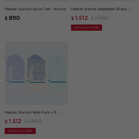
Medias Stance Flaunt Tab - Blanco
Medias Stance Skedaddle 3Pack -
Multicolor
890
1.512
1.890
$
$
$
20
Medias Stance Fields Pack x 3 -
Multicolor
1.512
1.890
$
$
20