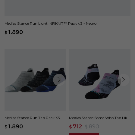
Medias Stance Run Light INFIKNIT™ Pack x 3 - Negro
1.890
$
Medias Stance Run Tab Pack X3 -
Medias Stance Some Who Tab Like
Multicolor
- Rosa
1.890
712
890
$
$
$