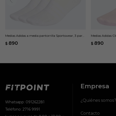
Medias Adidas a media pantorrilla Sportswear, 3 pares
Medias Adidas Cl
- Blanco
890
890
$
$
Empresa
¿Quiénes somos
Whatsapp: 091262281
Teléfono: 2716 9991
Contacto