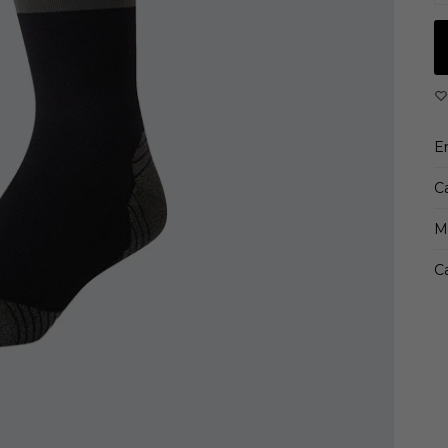
E
C
M
Ca