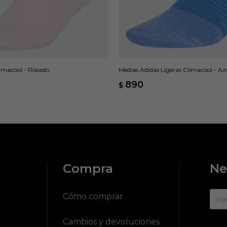
imacool - Rosado
Medias Adidas Ligeras Climacool - Az
890
$
Compra
Ne
?
Cómo comprar
Cambios y devoluciones