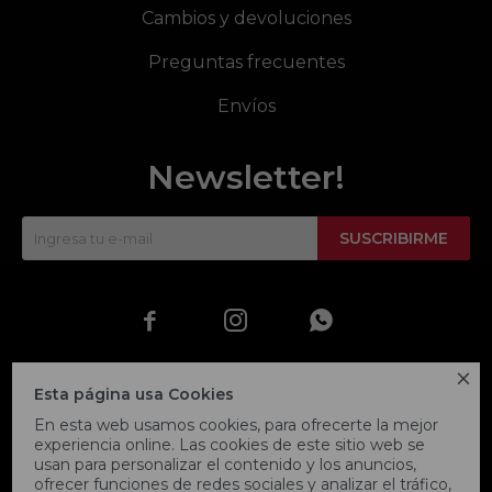
Cambios y devoluciones
Preguntas frecuentes
Envíos
Newsletter!
SUSCRIBIRME




Esta página usa Cookies
En esta web usamos cookies, para ofrecerte la mejor
experiencia online. Las cookies de este sitio web se
usan para personalizar el contenido y los anuncios,
ofrecer funciones de redes sociales y analizar el tráfico,