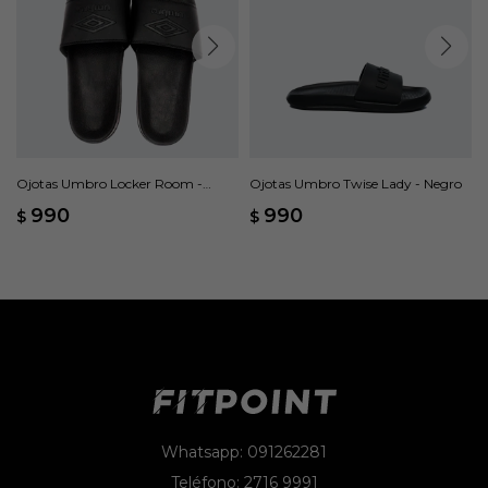
Ojotas Umbro Locker Room -
Ojotas Umbro Twise Lady - Negro
Negro
990
990
$
$
Whatsapp: 091262281
Teléfono: 2716 9991