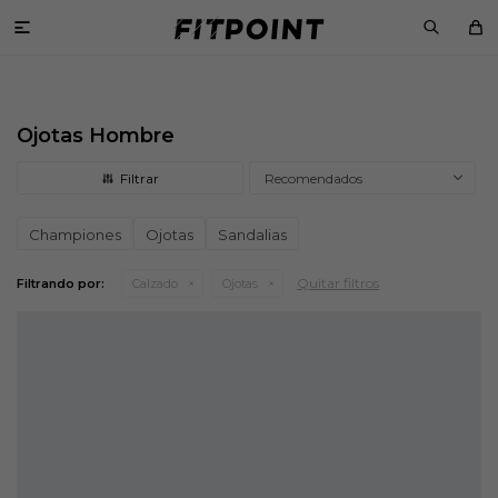

Ojotas Hombre
Recomendados
Championes
Ojotas
Sandalias
Quitar filtros
Filtrando por:
Calzado
Ojotas