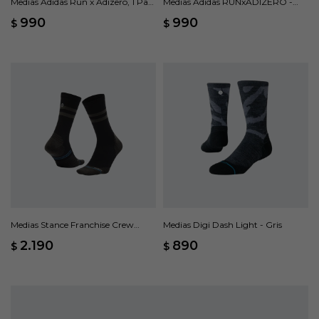
Medias Adidas Run x Adizero, 1 Par
Medias Adidas RUNxADIZERO -
- Amarillo
Blanco
990
990
$
$
Medias Stance Franchise Crew
Medias Digi Dash Light - Gris
Pack 3 - Negro
2.190
890
$
$