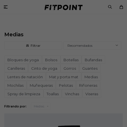

Medias
Recomendados
Bloques de yoga
Bolsos
Botellas
Bufandas
Canilleras
Cinto de yoga
Gorros
Guantes
Lentes de natación
Mat y porta mat
Medias
Mochilas
Muñequeras
Pelotas
Riñoneras
Spray de limpieza
Toallas
Vinchas
Viseras
Filtrando por:
Medias