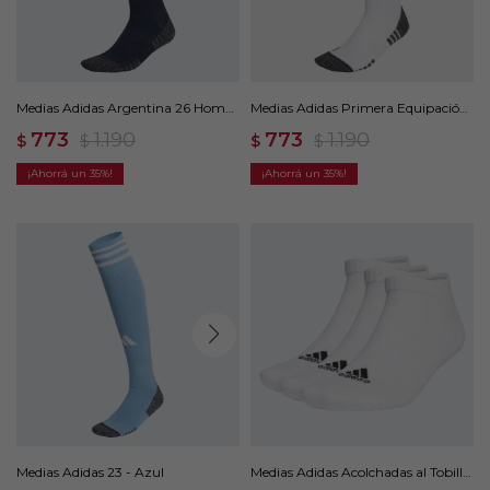
Medias Adidas Argentina 26 Home
Medias Adidas Primera Equipación
- Azul
Alemania 26 - Blanco
773
1.190
773
1.190
$
$
$
$
35
35
Medias Adidas 23 - Azul
Medias Adidas Acolchadas al Tobillo