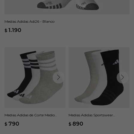
Medias Adidas Adi26 - Blanco
1.190
$
Medias Adidas de Corte Medio
Medias Adidas Sportswear
SPORTSWEAR, 3 Pares - Gris
Acolchadas, 3 rayas - Multicolor
790
890
$
$