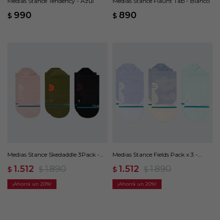
Medias Stance Tendency - Azul
Medias Stance Flaunt Tab - Blanco
990
890
$
$
Medias Stance Skedaddle 3Pack -
Medias Stance Fields Pack x 3 -
Multicolor
Multicolor
1.512
1.890
1.512
1.890
$
$
$
$
20
20