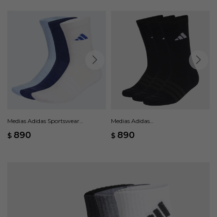
Medias Adidas Sportswear
Medias Adidas
Acolchadas, 3 Pares - Multicolor
SportswearAcolchadas, 3 Pares. -
890
890
$
$
Negro