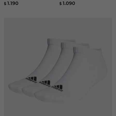
Sportswear 6 Pares - Blanco
1.190
1.090
$
$