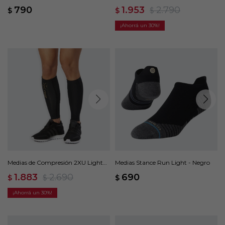
- Blanco
Compression Calf Guards - Negro
790
1.953
2.790
$
$
$
30
Medias de Compresión 2XU Light
Medias Stance Run Light - Negro
Speed Comp Calf Guards - Negro
1.883
2.690
690
$
$
$
30