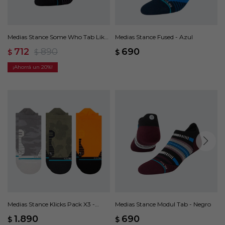
Medias Stance Some Who Tab Like
Medias Stance Fused - Azul
- Rosa
712
890
690
$
$
$
20
Medias Stance Klicks Pack X3 -
Medias Stance Modul Tab - Negro
Multicolor
1.890
690
$
$