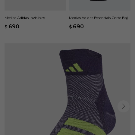
Medias Adidas Invisibles
Medias Adidas Essentials Corte Bajo
THIN&LIGHT SPORTSWEAR, 3
3 Pares - Negro
690
690
$
$
Pares - Multicolor