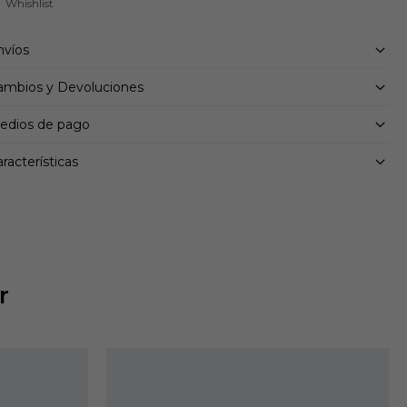
nvíos
ambios y Devoluciones
edios de pago
racterísticas
r