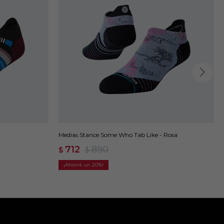
Medias Stance Some Who Tab Like - Rosa
712
890
$
$
20