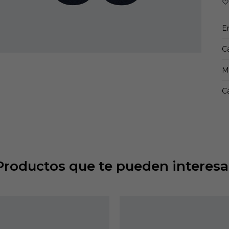
E
C
M
Ca
Productos que te pueden interesa