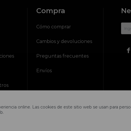
Compra
Ne
?
Cómo comprar
Cambios y devoluciones

ciones
Preguntas frecuentes
Envíos
tros
riencia online. Las cookies de este sitio web se usan para person
b.