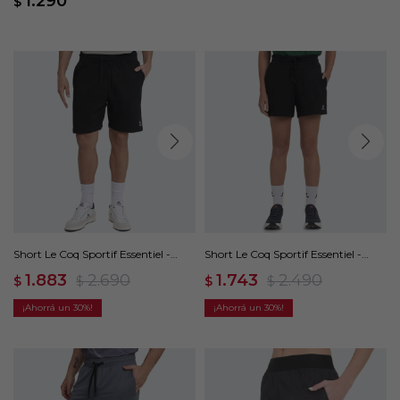
1.290
$
Short Le Coq Sportif Essentiel -
Short Le Coq Sportif Essentiel -
Negro
Negro
1.883
2.690
1.743
2.490
$
$
$
$
30
30