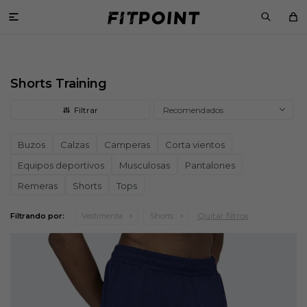

Shorts Training
Recomendados
Buzos
Calzas
Camperas
Corta vientos
Equipos deportivos
Musculosas
Pantalones
Remeras
Shorts
Tops
Quitar filtros
Filtrando por:
Vestimenta
Shorts