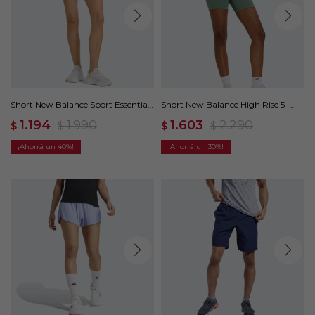
Short New Balance Sport Essentials
Short New Balance High Rise 5 -
- Violeta
Verde
1.194
1.990
1.603
2.290
$
$
$
$
40
30