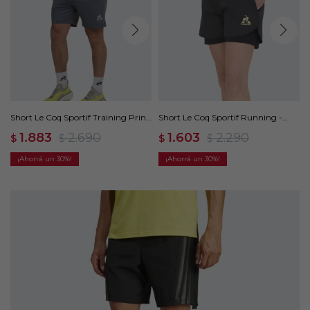
Short Le Coq Sportif Training Print
Short Le Coq Sportif Running -
- Gris
Negro
1.883
2.690
1.603
2.290
$
$
$
$
30
30