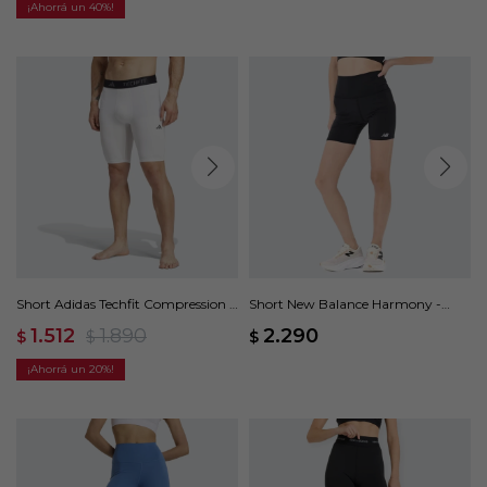
40
Short Adidas Techfit Compression -
Short New Balance Harmony -
Blanco
Negro
1.512
1.890
2.290
$
$
$
20