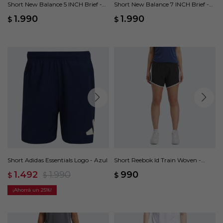
Short New Balance 5 INCH Brief -
Short New Balance 7 INCH Brief -
Azul
Azul
1.990
1.990
$
$
Short Adidas Essentials Logo - Azul
Short Reebok Id Train Woven -
Negro
1.492
1.990
990
$
$
$
25