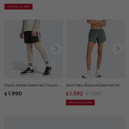
35
Shorts Adidas Essentials 3 Rayas -
Short New Balance Essentials 3in -
Negro
Verde
1.990
1.592
1.990
$
$
$
20