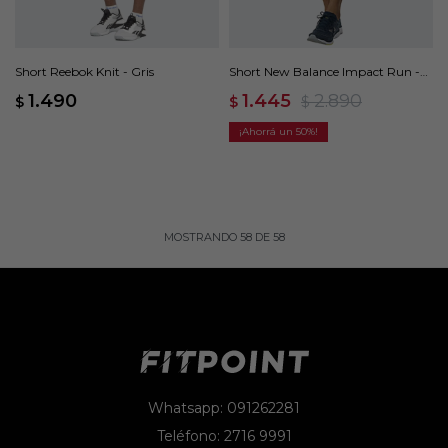
Short Reebok Knit - Gris
Short New Balance Impact Run -
Azul
1.490
1.445
2.890
$
$
$
50
MOSTRANDO
58
DE
58
Whatsapp: 091262281
Teléfono: 2716 9991