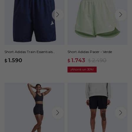
Short Adidas Train Essentials
Short Adidas Pacer - Verde
Woven - Azul
1.590
1.743
2.490
$
$
$
30