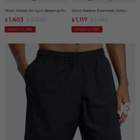
Short Adidas All Gym Seasonal Rib
Short Reebok Essentials Utility -
High-Rise - Azul
Azul
1.603
2.290
1.117
1.490
$
$
$
$
30
25