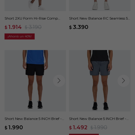
Short 2XU Form Hi-Rise Comp
Short New Balance RC Seamless 5
Shorts - Negro
INCH - Negro
1.914
3.190
3.390
$
$
$
40
Short New Balance 5 INCH Brief -
Short New Balance 5 INCH Brief -
Negro
Gris
1.990
1.492
1.990
$
$
$