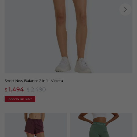
Short New Balance 2 In 1 - Violeta
1.494
2.490
$
$
40