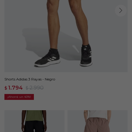
Shorts Adidas 3 Rayas - Negro
1.794
2.990
$
$
40