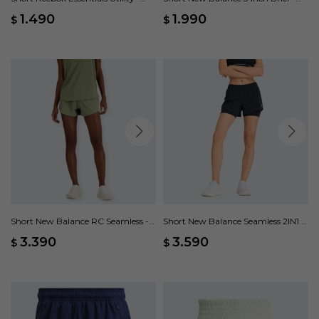
Gris
Negro
1.490
1.990
$
$
Short New Balance RC Seamless -
Short New Balance Seamless 2IN1 -
Verde
Negro
3.390
3.590
$
$