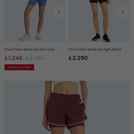
Short New Balance Harmony -
Short New Balance High Rise 5 -
Azul
Negro
1.245
2.490
2.290
$
$
$
50