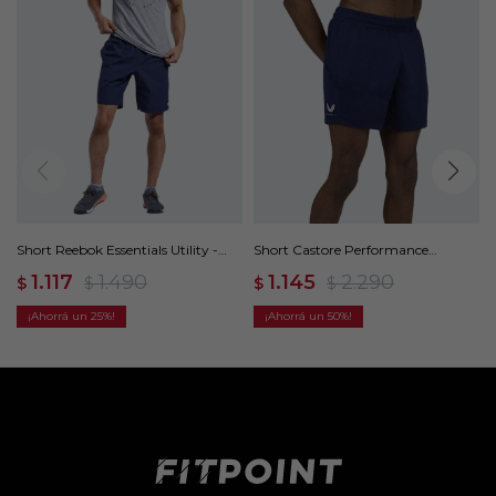
Short Reebok Essentials Utility -
Short Castore Performance
Azul
Lightweight - Azul
1.117
1.490
1.145
2.290
$
$
$
$
25
50