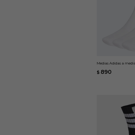
Medias Adidas a media 
Blanco
890
$