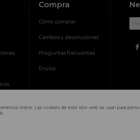
Compra
Ne
?
Cómo comprar
Cambios y devoluciones

ciones
Preguntas frecuentes
Envíos
tros
riencia online. Las cookies de este sitio web se usan para person
b.