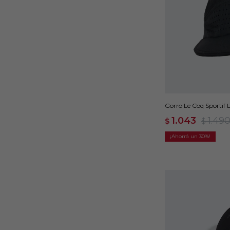
Gorro Le Coq Sportif 
1.043
1.49
$
$
30