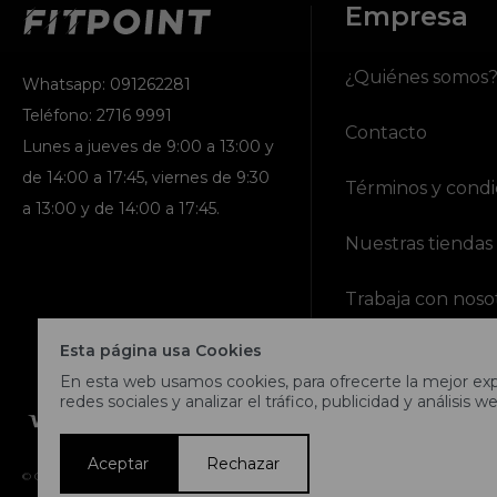
Empresa
¿Quiénes somos
Whatsapp: 091262281
Teléfono: 2716 9991
Contacto
Lunes a jueves de 9:00 a 13:00 y
de 14:00 a 17:45, viernes de 9:30
Términos y condi
a 13:00 y de 14:00 a 17:45.
Nuestras tiendas
Trabaja con noso
Esta página usa Cookies
En esta web usamos cookies, para ofrecerte la mejor expe
redes sociales y analizar el tráfico, publicidad y análisis we
Aceptar
Rechazar
© Copyright 2026 / Fitpoint