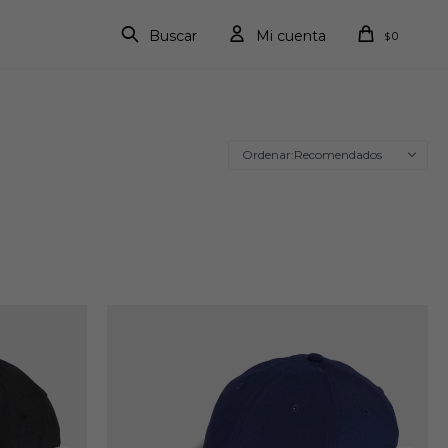
0
$
Recomendados