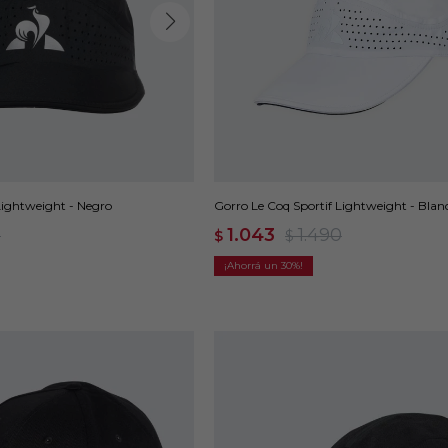
Lightweight - Negro
Gorro Le Coq Sportif Lightweight - Blan
0
1.043
1.490
$
$
30