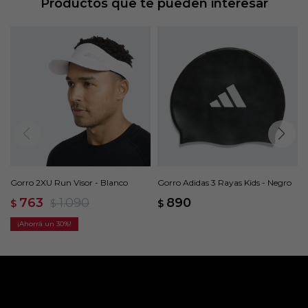
Productos que te pueden interesar
Gorro 2XU Run Visor - Blanco
Gorro Adidas 3 Rayas Kids - Negro
763
1.090
890
$
$
$
30