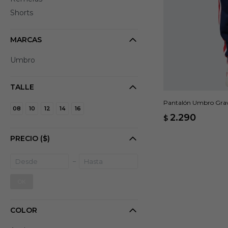
Shorts
MARCAS
Umbro
TALLE
Pantalón Umbro Grav N
08
10
12
14
16
2.290
$
PRECIO
($)
OK
COLOR