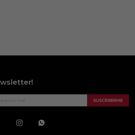
wsletter!
SUSCRIBIRME

