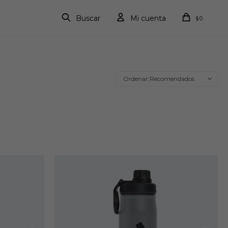
0
$
Recomendados