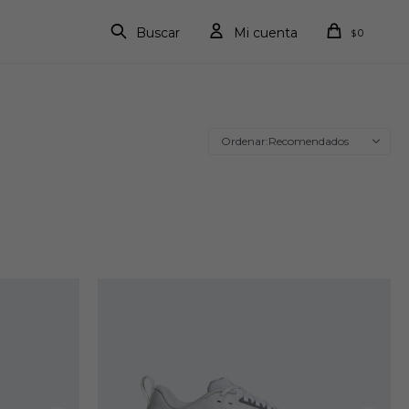
0
$
Recomendados