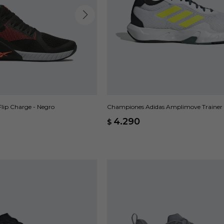
lip Charge - Negro
Championes Adidas Amplimove Trainer 
4.290
$