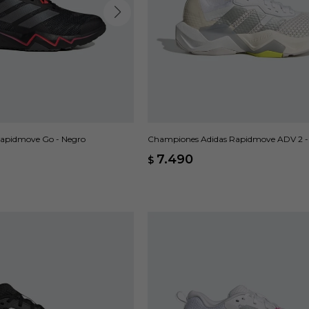
apidmove Go - Negro
Championes Adidas Rapidmove ADV 2 -
7.490
$