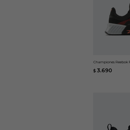
Championes Reebok F
3.690
$