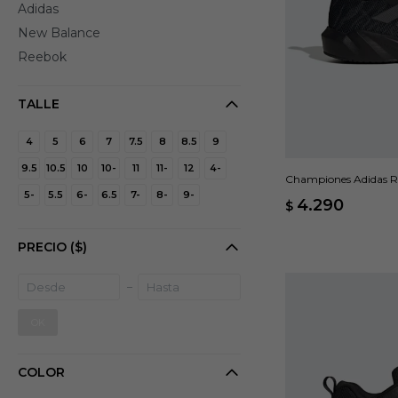
Adidas
New Balance
Reebok
TALLE
4
5
6
7
7.5
8
8.5
9
9.5
10.5
10
10-
11
11-
12
4-
Championes Adidas R
5-
5.5
6-
6.5
7-
8-
9-
4.290
$
PRECIO
($)
OK
COLOR