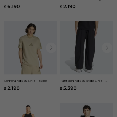
Tejida - Beige
6.190
2.190
$
$
Remera Adidas Z.N.E - Beige
Pantalón Adidas Tejido Z.N.E. -
Negro
2.190
5.390
$
$