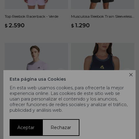
Top Reebok Racerback - Verde
Musculosa Reebok Train Sleeveless
Tech - Azul
2.590
1.290
$
$

Esta página usa Cookies
En esta web usamos cookies, para ofrecerte la mejor
experiencia online. Las cookies de este sitio web se
usan para personalizar el contenido y los anuncios,
ofrecer funciones de redes sociales y analizar el tráfico,
publicidad y análisis web.
Remera Adidas GYM+ - Violeta
Musculosa Le Coq Sportif Sporty
Training - Azul
1.494
2.490
1.043
1.490
$
$
$
$
Aceptar
Rechazar
40
30