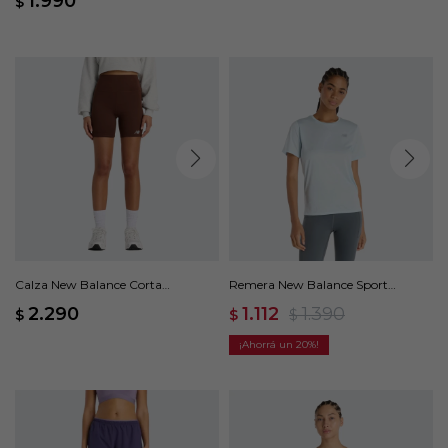
1.990
$
Calza New Balance Corta
Remera New Balance Sport
Harmony High Rise - Marrón
Essentials - Azul
2.290
1.112
1.390
$
$
$
20