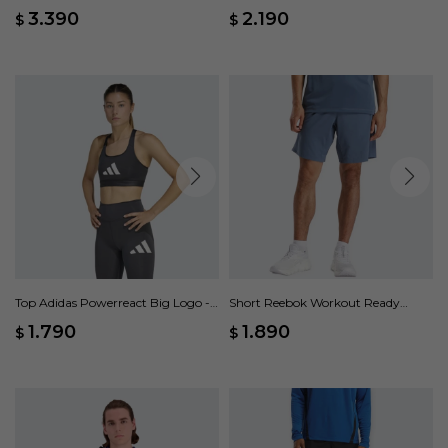
Gris
Grande Pretina Alta - Gris
3.390
2.190
$
$
Top Adidas Powerreact Big Logo -
Short Reebok Workout Ready
Gris
Woven - Azul
1.790
1.890
$
$