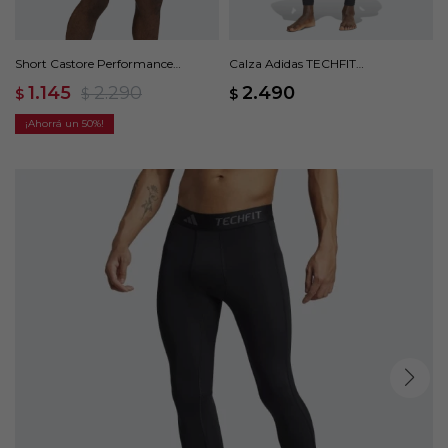
Short Castore Performance
Calza Adidas TECHFIT
Lightweight - Azul
Compression - Negro
1.145
2.290
2.490
$
$
$
50