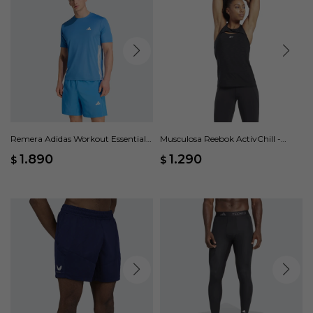
Remera Adidas Workout Essentials
Musculosa Reebok ActivChill -
Base 3 Rayas - Azul
Negro
1.890
1.290
$
$