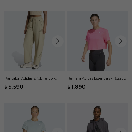
Pantalon Adidas Z.N.E Tejido -
Remera Adidas Essentials - Rosado
Beige
5.590
1.890
$
$