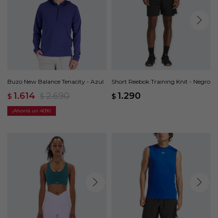
Buzo New Balance Tenacity - Azul
Short Reebok Training Knit - Negro
1.614
2.690
1.290
$
$
$
40