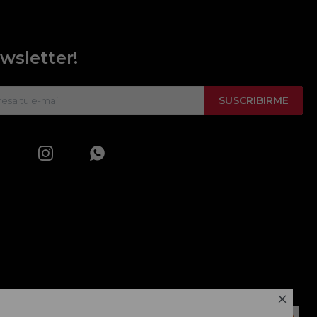
wsletter!
SUSCRIBIRME


