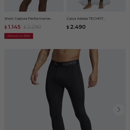
Short Castore Performance
Calza Adidas TECHFIT
Lightweight - Azul
Compression - Negro
1.145
2.290
2.490
$
$
$
50