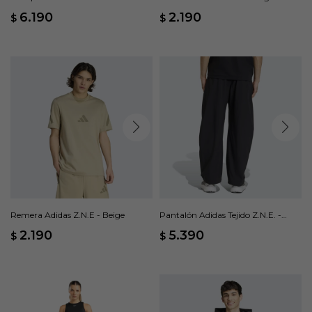
Tejida - Beige
6.190
2.190
$
$
Remera Adidas Z.N.E - Beige
Pantalón Adidas Tejido Z.N.E. -
Negro
2.190
5.390
$
$