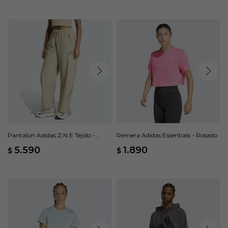
Pantalon Adidas Z.N.E Tejido -
Remera Adidas Essentials - Rosado
Beige
5.590
1.890
$
$