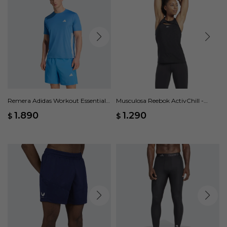
Remera Adidas Workout Essentials
Musculosa Reebok ActivChill -
Base 3 Rayas - Azul
Negro
1.890
1.290
$
$