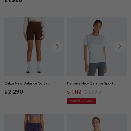
1.990
$
Calza New Balance Corta
Remera New Balance Sport
Harmony High Rise - Marrón
Essentials - Azul
2.290
1.112
1.390
$
$
$
20