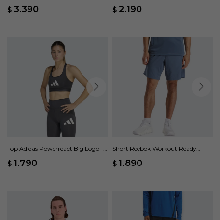
Gris
Grande Pretina Alta - Gris
3.390
2.190
$
$
Top Adidas Powerreact Big Logo -
Short Reebok Workout Ready
Gris
Woven - Azul
1.790
1.890
$
$