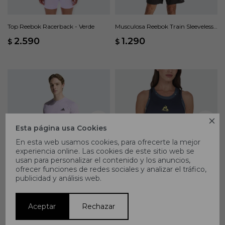
Top Reebok Racerback - Verde
Musculosa Reebok Train Sleeveless
Tech - Azul
2.590
1.290
$
$

Esta página usa Cookies
En esta web usamos cookies, para ofrecerte la mejor
experiencia online. Las cookies de este sitio web se
usan para personalizar el contenido y los anuncios,
ofrecer funciones de redes sociales y analizar el tráfico,
publicidad y análisis web.
Remera Adidas GYM+ - Violeta
Musculosa Le Coq Sportif Sporty
Training - Azul
1.494
2.490
1.043
1.490
$
$
$
$
Aceptar
Rechazar
40
30