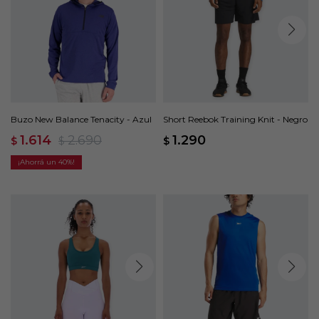
Buzo New Balance Tenacity - Azul
Short Reebok Training Knit - Negro
1.614
2.690
1.290
$
$
$
40