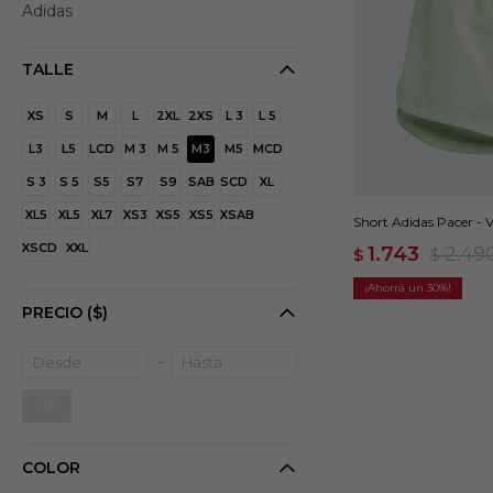
Adidas
TALLE
XS
S
M
L
2XL
2XS
L 3
L 5
L3
L5
LCD
M 3
M 5
M3
M5
MCD
S 3
S 5
S5
S7
S9
SAB
SCD
XL
XL5
XL5
XL7
XS3
XS5
XS5
XSAB
Short Adidas Pacer - 
XSCD
XXL
1.743
2.49
$
$
30
PRECIO
($)
OK
COLOR