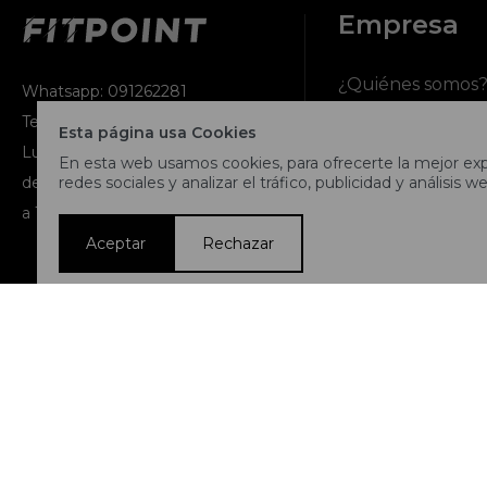
Empresa
¿Quiénes somos
Whatsapp: 091262281
Teléfono: 2716 9991
Esta página usa Cookies
Contacto
Lunes a jueves de 9:00 a 13:00 y
En esta web usamos cookies, para ofrecerte la mejor expe
redes sociales y analizar el tráfico, publicidad y análisis we
de 14:00 a 17:45, viernes de 9:30
Términos y condi
a 13:00 y de 14:00 a 17:45.
Aceptar
Rechazar
Nuestras tiendas
Trabaja con noso
© Copyright 2026 / Fitpoint