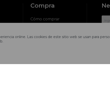
Compra
Ne
?
Cómo comprar
Cambios y devoluciones
riencia online. Las cookies de este sitio web se usan para person

b.
ciones
Preguntas frecuentes
Envíos
tros