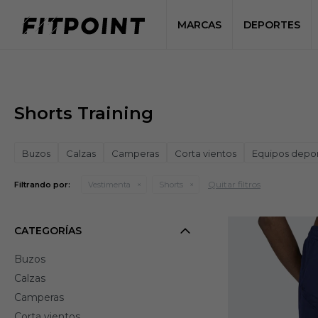
MARCAS
DEPORTES
Shorts Training
Buzos
Calzas
Camperas
Corta vientos
Equipos depor
Quitar filtros
Filtrando por:
Vestimenta
Shorts
CATEGORÍAS
Buzos
Calzas
Camperas
Corta vientos