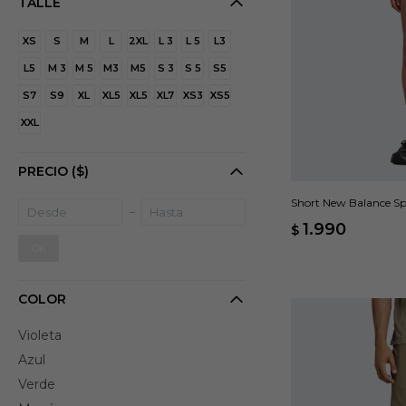
TALLE
XS
S
M
L
2XL
L 3
L 5
L3
L5
M 3
M 5
M3
M5
S 3
S 5
S5
S7
S9
XL
XL5
XL5
XL7
XS3
XS5
XXL
PRECIO
($)
Short New Balance Spor
1.990
$
OK
COLOR
Violeta
Azul
Verde