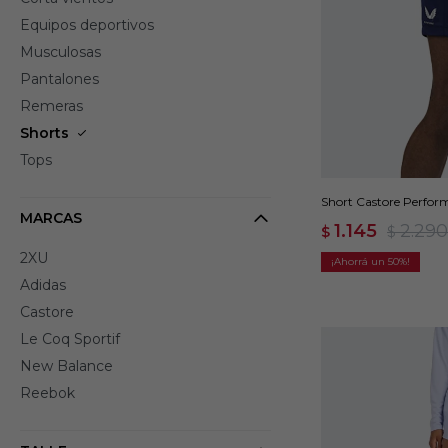
Equipos deportivos
Musculosas
Pantalones
Remeras
Shorts
Tops
Short Castore Perfor
MARCAS
1.145
2.290
$
$
2XU
50
Adidas
Castore
Le Coq Sportif
New Balance
Reebok