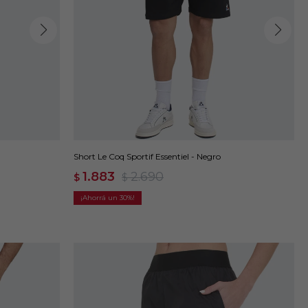
Short Le Coq Sportif Essentiel - Negro
1.883
2.690
$
$
30