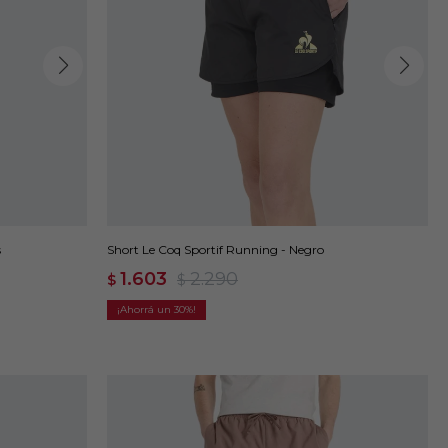
s
Short Le Coq Sportif Running - Negro
1.603
2.290
$
$
30