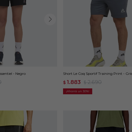
ssentiel - Negro
Short Le Coq Sportif Training Print - Gri
0
1.883
2.690
$
$
30