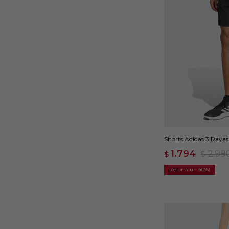
Shorts Adidas 3 Rayas
1.794
2.99
$
$
40