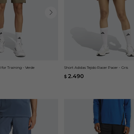
for Training - Verde
Short Adidas Tejido Racer Pacer - Gris
2.490
$