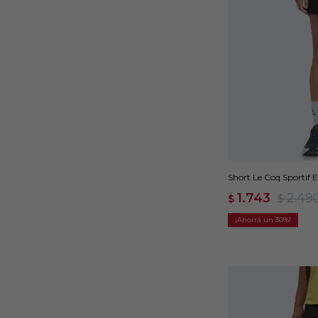
Short Le Coq Sportif E
1.743
2.49
$
$
30