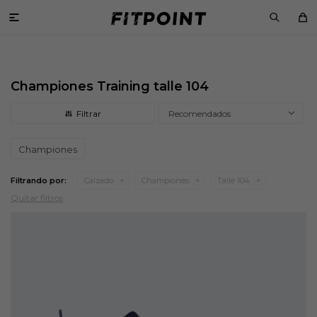

Championes Training talle 104
Recomendados
Championes
Filtrando por:
Calzado
Championes
Talle 104
Quitar filtros