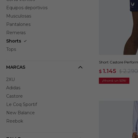
Equipos deportivos
Musculosas
Pantalones
Remeras
Shorts
Tops
Short Castore Perfor
MARCAS
1.145
2.290
$
$
2XU
50
Adidas
Castore
Le Coq Sportif
New Balance
Reebok