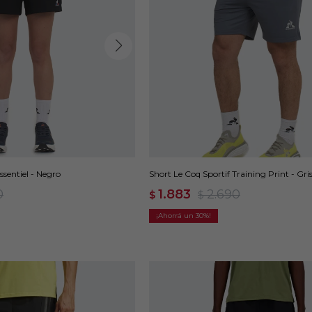
ssentiel - Negro
Short Le Coq Sportif Training Print - Gri
0
1.883
2.690
$
$
30