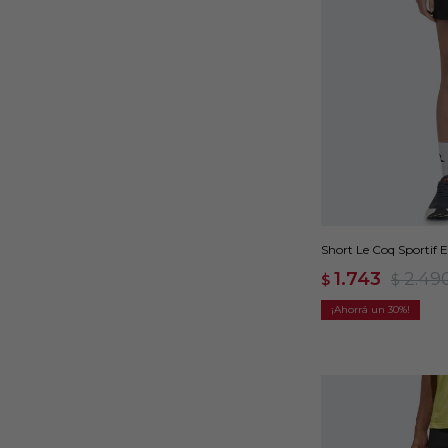
Short Le Coq Sportif E
1.743
2.49
$
$
30