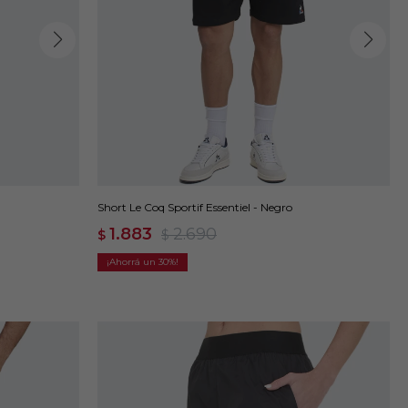
Short Le Coq Sportif Essentiel - Negro
1.883
2.690
$
$
30