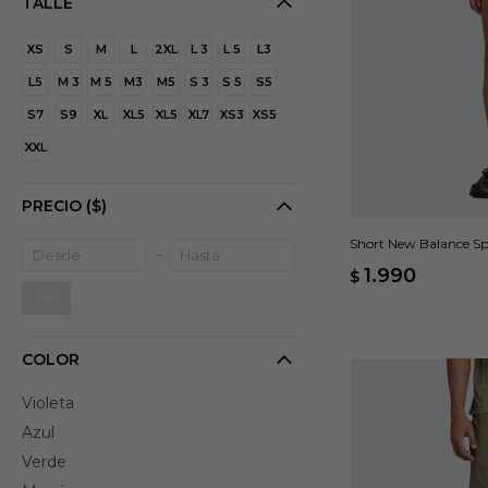
TALLE
XS
S
M
L
2XL
L 3
L 5
L3
L5
M 3
M 5
M3
M5
S 3
S 5
S5
S7
S9
XL
XL5
XL5
XL7
XS3
XS5
XXL
PRECIO
($)
Short New Balance Spor
1.990
$
OK
COLOR
Violeta
Azul
Verde