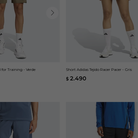
for Training - Verde
Short Adidas Tejido Racer Pacer - Gris
2.490
$