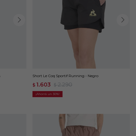
s
Short Le Coq Sportif Running - Negro
1.603
2.290
$
$
30