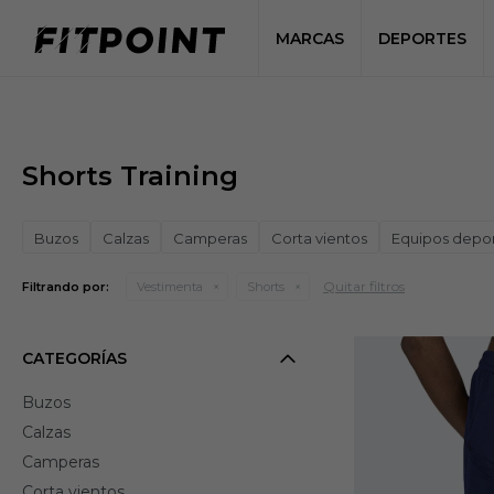
MARCAS
DEPORTES
Shorts Training
Buzos
Calzas
Camperas
Corta vientos
Equipos depor
Quitar filtros
Filtrando por:
Vestimenta
Shorts
CATEGORÍAS
Buzos
Calzas
Camperas
Corta vientos