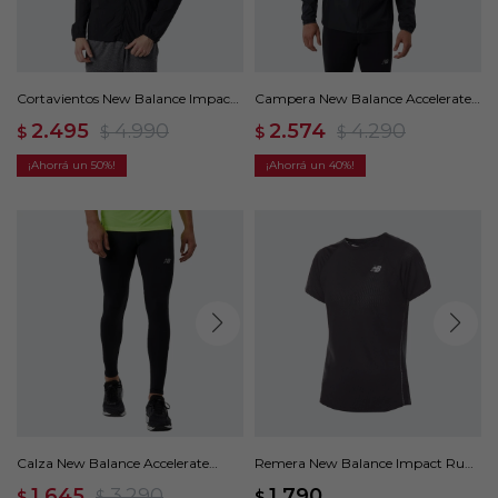
Cortavientos New Balance Impact
Campera New Balance Accelerate -
Run - Negro
Negro
2.495
4.990
2.574
4.290
$
$
$
$
50
40
Calza New Balance Accelerate
Remera New Balance Impact Run
Tight - Negro
- Negro
1.645
3.290
1.790
$
$
$