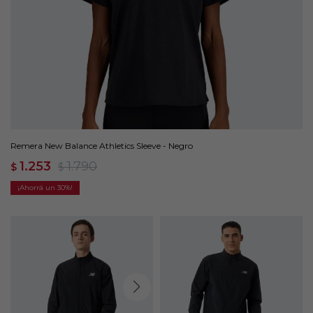
Remera New Balance Athletics Sleeve - Negro
1.253
1.790
$
$
30