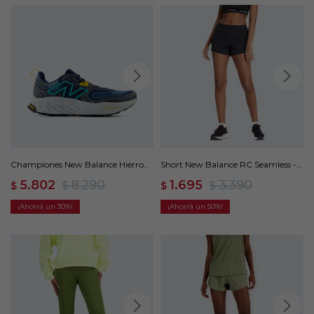
Championes New Balance Hierro
Short New Balance RC Seamless -
V8 - Azul
Negro
5.802
8.290
1.695
3.390
$
$
$
$
30
50