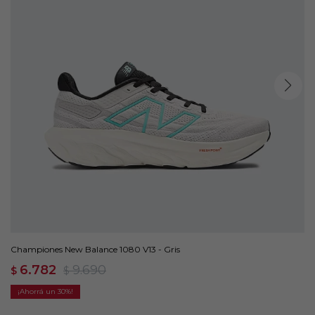
Championes New Balance 1080 V13 - Gris
6.782
9.690
$
$
30