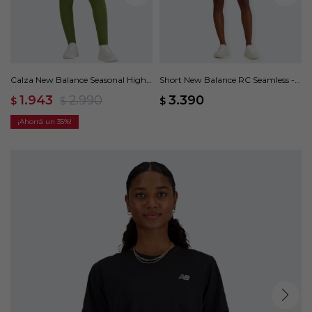
Calza New Balance Seasonal High
Short New Balance RC Seamless -
Intensity - Verde
Verde
1.943
2.990
3.390
$
$
$
35