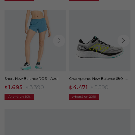
Short New Balance RC 3 - Azul
Championes New Balance 680 -
Gris
1.695
3.390
4.471
5.590
$
$
$
$
50
20