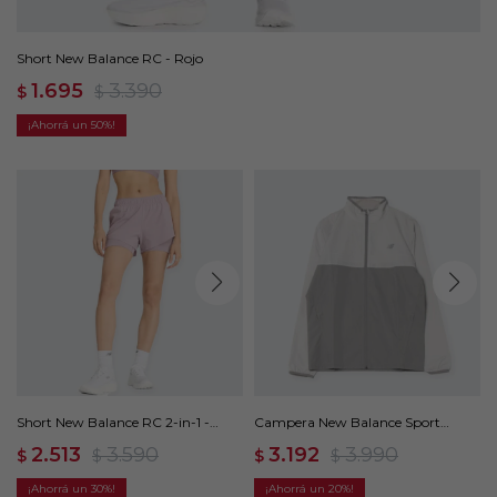
Short New Balance RC - Rojo
1.695
3.390
$
$
50
Short New Balance RC 2-in-1 -
Campera New Balance Sport
Violeta
Essentials - Gris
2.513
3.590
3.192
3.990
$
$
$
$
30
20