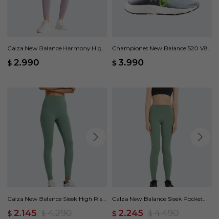
Calza New Balance Harmony High
Championes New Balance 520 V8 -
Rise - Violeta
Gris
2.990
3.990
$
$
Calza New Balance Sleek High Rise
Calza New Balance Sleek Pocket
- Verde
High Rise - Verde
2.145
4.290
2.245
4.490
$
$
$
$