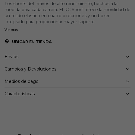
Los shorts definitivos de alto rendimiento, hechos a la
medida para cada carrera. El RC Short ofrece la movilidad de
un tejido elástico en cuatro direcciones y un bóxer
integrado para proporcionar mayor soporte.
Ver mas
Detalles:
La tecnología de secado rápido NB DRY mantiene la
UBICAR EN TIENDA
humedad lejos de tu cuerpo para ayudarte a entrenar con
facilidad
Envíos
Bóxer interno con tejido sin costuras que ofrece un estilo
más sencillo y carreras sin distracciones
Cambios y Devoluciones
Bolsillo externo trasero con cierre y dos bolsillos internos
para guardar tus artículos esenciales para correr
Medios de pago
Cintura elástica con cordón ajustable
Detalles reflectantes
Características
Tejido elástico externo en cuatro direcciones con
perforaciones
86% poliéster reciclado, 14% licra