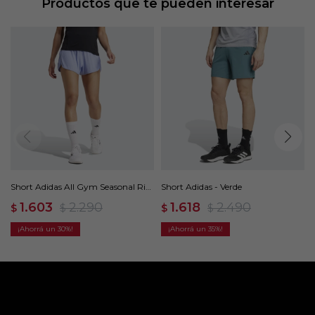
Productos que te pueden interesar
Short Adidas All Gym Seasonal Rib
Short Adidas - Verde
High-Rise - Azul
1.603
2.290
1.618
2.490
$
$
$
$
30
35