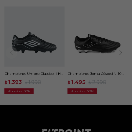
Championes Umbro Classico III HG
Championes Joma Césped N-10
Jr - Negro
2201 - Negro
1.393
1.990
1.495
2.990
$
$
$
$
30
50