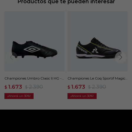
Productos que te pueden interesar
Championes Umbro Clasic II HG -
Championes Le Coq Sportif Magic
Negro
Match 78-104 - Negro
1.673
2.390
1.673
2.390
$
$
$
$
30
30