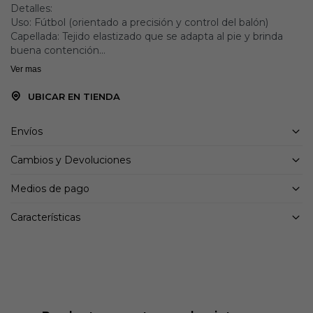
Detalles:
Uso: Fútbol (orientado a precisión y control del balón)
Capellada: Tejido elastizado que se adapta al pie y brinda
buena contención
Ajuste: Cuello y lengüeta tejidos en una sola pieza para un
Ver mas
calce cómodo y seguro
Sensación de uso: Ajuste ceñido tipo guante
UBICAR EN TIENDA
Diseño: Deportivo, inspirado en momentos icónicos del
fútbol
Envíos
Enfoque: Precisión en el juego y control en cada toque
Cambios y Devoluciones
Medios de pago
Características