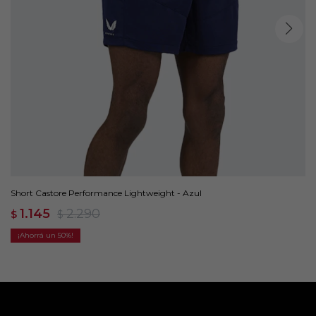
Short Castore Performance Lightweight - Azul
1.145
2.290
$
$
50