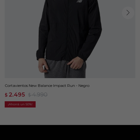
Cortavientos New Balance Impact Run - Negro
2.495
4.990
$
$
50