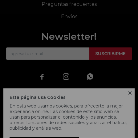
Preguntas frecuentes
Envíos
Newsletter!
SUSCRIBIRME




Esta página usa Cookies
En esta web usamos cookies, para ofrecerte la mejor
experiencia online. Las cookies de este sitio web se
usan para personalizar el contenido y los anuncios,
ofrecer funciones de redes sociales y analizar el tráfico,
publicidad y análisis web.