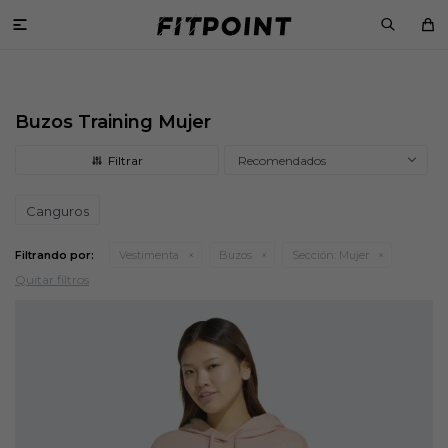

Buzos Training Mujer
Recomendados
Canguros
Filtrando por:
Vestimenta
Buzos
Sección:
Mujer
Quitar filtros