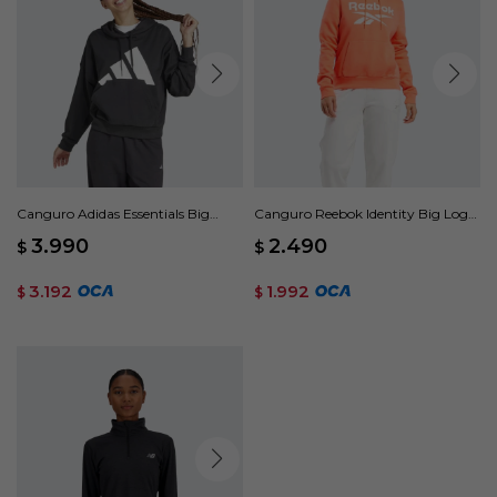
Canguro Adidas Essentials Big
Canguro Reebok Identity Big Logo
Logo French Terry Loose - Negro
Fleece - Naranja
3.990
2.490
$
$
3.192
1.992
$
$