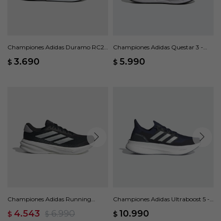
Championes Adidas Duramo RC2 -
Championes Adidas Questar 3 -
Blanco
Negro
3.690
5.990
$
$
Championes Adidas Running
Championes Adidas Ultraboost 5 -
Supernova Stride 2 - Negro
Azul
4.543
6.990
10.990
$
$
$