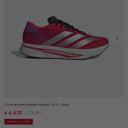
Championes Adidas Adizero SL 2 - Rojo
4.613
7.690
$
$
40