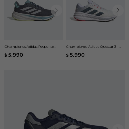
Championes Adidas Response
Championes Adidas Questar 3 -
Super - Gris
Ftwr White/core Black/pure Ruby
5.990
5.990
$
$