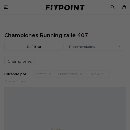

Championes Running talle 407
Recomendados
Championes
Filtrando por:
Calzado
Championes
Talle 407
Quitar filtros