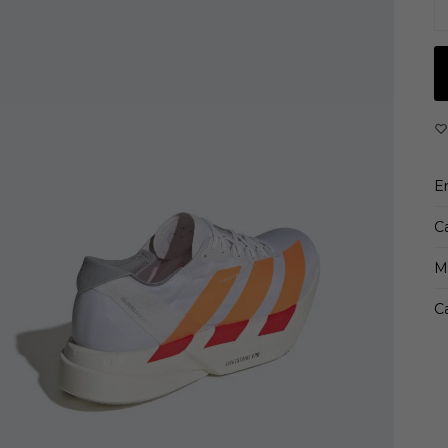
de
c
r
La
Co
d
el
E
C
M
Ca