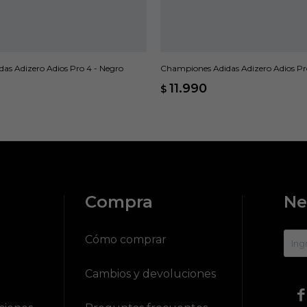
as Adizero Adios Pro 4 - Negro
Championes Adidas Adizero Adios Pr
11.990
$
Compra
Ne
?
Cómo comprar
Cambios y devoluciones
