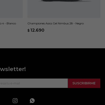
o 4 - Blanco
Championes Asics Gel Nimbus 28 - Negro
12.690
$
wsletter!
SUSCRIBIRME

