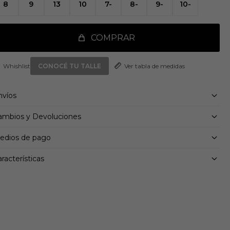
8
9
13
10
7-
8-
9-
10-
 nuestra tecnología ultraligera LIGHTSTRIKE PRO, líder en su
lase, garantiza una amortiguación óptima en cada zancada
ápida, ayudándote a mantener la energía durante más tiempo.
 zapatilla cuenta con una suela exterior de caucho
COMPRAR
ntinental™ para una transición antideslizante durante el
espegue, así como con LIGHTTRAXION, diseñada para reducir
Ver tabla de medidas
 peso sin sacrificar el agarre.
CONOCÉ TU TALLE
nvíos
ambios y Devoluciones
edios de pago
racterísticas