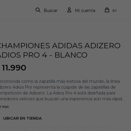
0
$
CHAMPIONES ADIDAS ADIZERO
ADIOS PRO 4 - BLANCO
11.990
conocida como la zapatilla más exitosa del mundo, la línea
izero Adios Pro representa la cúspide de las zapatillas de
mpetición de Adizero. La Adios Pro 4 está diseñada para
orredores veloces que buscan una experiencia aún más rápida,
n características mejoradas para optimizar la eficiencia de la
r mas
arrera. Nuestras ENERGYRODS 2.0 con infusión de carbono
oporcionan una transición fluida del talón a la punta para una
UBICAR EN TIENDA
ncada ágil y eficiente. En la mediasuela, un nuevo punto de
poyo ofrece una mayor economía de carrera. Una doble capa