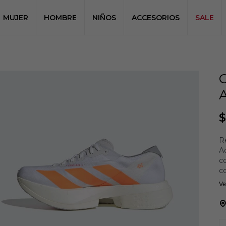
MUJER
HOMBRE
NIÑOS
ACCESORIOS
SALE
$
Re
Ad
co
c
co
Ve
c
pr
za
a