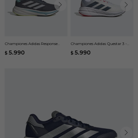
Championes Adidas Response
Championes Adidas Questar 3 -
Super - Gris
Ftwr White/core Black/pure Ruby
5.990
5.990
$
$