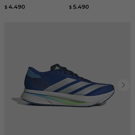
Azul
Speed 2 M - Azul
4.490
5.490
$
$