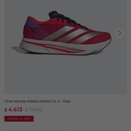
Championes Adidas Adizero SL 2 - Rojo
4.613
7.690
$
$
40