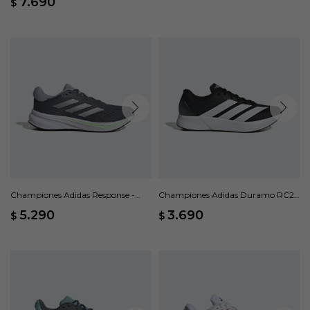
7.690
$
Championes Adidas Response -
Championes Adidas Duramo RC2 -
Gris
Negro
5.290
3.690
$
$