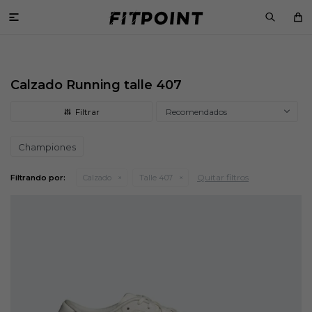

Calzado Running talle 407
Recomendados
Championes
Quitar filtros
Filtrando por:
Calzado
Talle 407