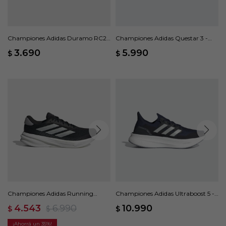
Championes Adidas Duramo RC2 -
Championes Adidas Questar 3 -
Blanco
Negro
3.690
5.990
$
$
Championes Adidas Running
Championes Adidas Ultraboost 5 -
Supernova Stride 2 - Negro
Azul
4.543
6.990
10.990
$
$
$
35