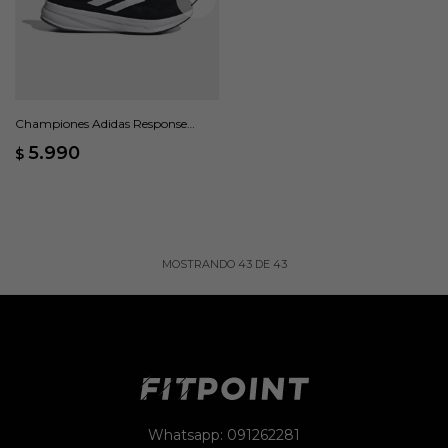
Championes Adidas Response
Super - Negro
5.990
$
MOSTRANDO
43
DE
43
Whatsapp: 091262281