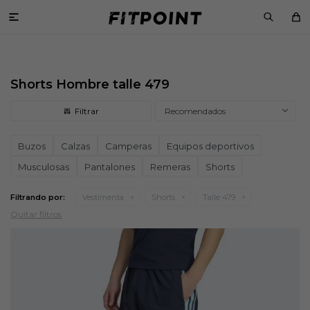

Shorts Hombre talle 479
Recomendados
Buzos
Calzas
Camperas
Equipos deportivos
Musculosas
Pantalones
Remeras
Shorts
Filtrando por:
Vestimenta
Shorts
Talle 479
Quitar filtros