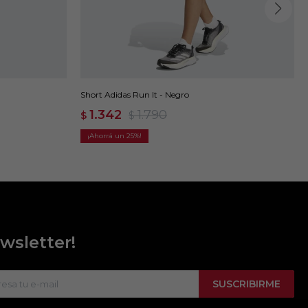
Short Adidas Run It - Negro
1.342
1.790
$
$
25
wsletter!
SUSCRIBIRME