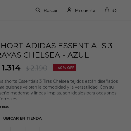
0
$
SHORT ADIDAS ESSENTIALS 3
RAYAS CHELSEA - AZUL
1.314
2.190
$
40
s shorts Essentials 3 Tiras Chelsea tejidos están diseñados
ra quienes valoran la comodidad y la versatilidad. Con su
seño moderno y líneas limpias, son ideales para ocasiones
formales.
r mas
 cierre con cordón de ajuste permite una sujeción
rsonalizada, haciéndolos perfectos para el uso diario.
UBICAR EN TIENDA
nfeccionados en tejido liso, ofrecen un ajuste clásico para
ayor libertad de movimiento.