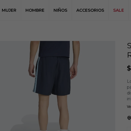
MUJER
HOMBRE
NIÑOS
ACCESORIOS
SALE
$
Lo
pa
di
in
Ve
El
pe
Co
m