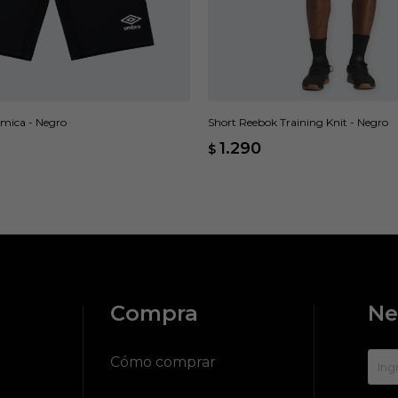
mica - Negro
Short Reebok Training Knit - Negro
1.290
$
Compra
Ne
?
Cómo comprar