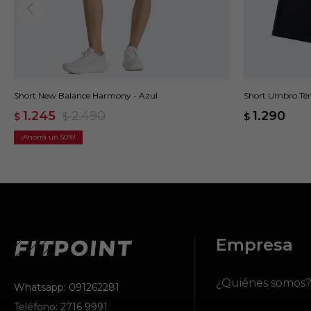
Short New Balance Harmony - Azul
Short Umbro Tér
1.245
2.490
1.290
$
$
$
50
Empresa
¿Quiénes somos
Whatsapp: 091262281
Teléfono: 2716 9991