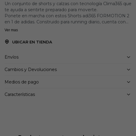
Un conjunto de shorts y calzas con tecnología Clima365 que
te ayuda a sentirte preparado para moverte.
Ponete en marcha con estos Shorts adi365 FORMOTION 2
en 1 de adidas. Construido para running diario, cuenta con
una estructura Clima365 que incorpora una serie de tejidos
Ver mas
de alta tecnología diseñado para que puedas sentirte
preparado para el deporte.
UBICAR EN TIENDA
Tanto el duradero short exterior ripstop como las calzas
interiores de suave tejido de punto simple incluyen bolsillos,
Envíos
que te ayudarán a separar tu teléfono y otros objetos de
valor de los geles energéticos y los tentempiés.
Cambios y Devoluciones
Detalles:
Medios de pago
Corte clásico
Cintura elástica con cordón de ajuste
Características
Material Externo: 100% Poliéster / Forro: 90% Poliéster /
10% Elastano
Tejido ripstop con inserciones de malla
Tecnología CLIMA365
Calzas interiores
Bolsillos laterales con cierre