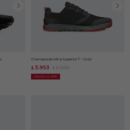
o
Championes Altra Superior 7 - Gris2
3.953
6.590
$
$
40