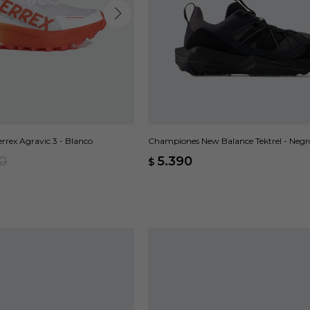
rrex Agravic 3 - Blanco
Championes New Balance Tektrel - Negr
90
5.390
$