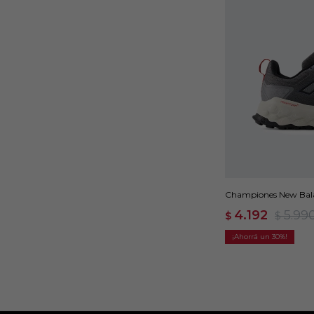
Championes New Bala
4.192
5.99
$
$
30