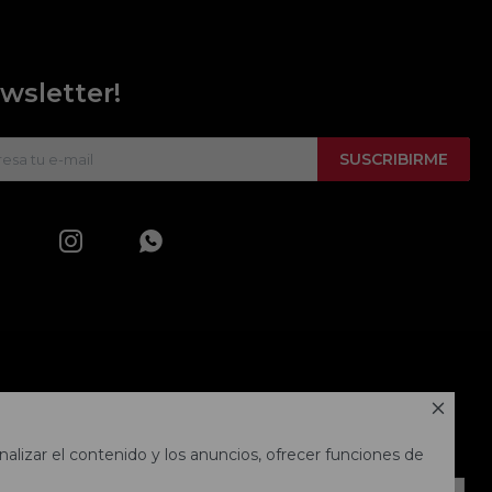
wsletter!
SUSCRIBIRME



alizar el contenido y los anuncios, ofrecer funciones de