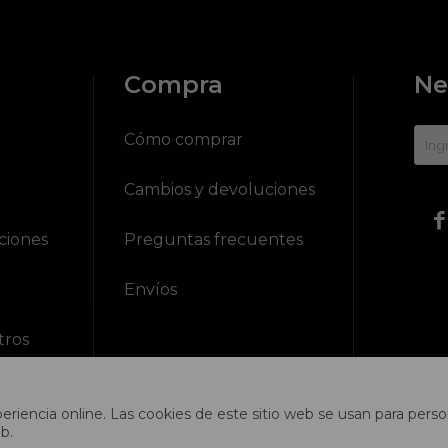
Compra
Ne
?
Cómo comprar
Cambios y devoluciones

ciones
Preguntas frecuentes
Envíos
tros
riencia online. Las cookies de este sitio web se usan para person
b.