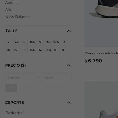
Adidas
Altra
New Balance
TALLE
7
7.5
8
8.5
9
9.5
10.5
13
10
10-
11
11.5
12
12.5
8-
9-
Championes Adidas Te
6.790
$
PRECIO
($)
OK
DEPORTE
Basketball