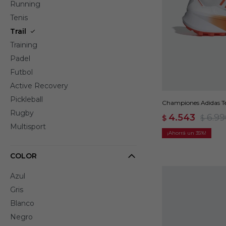
Running
Tenis
Trail
Training
Padel
Futbol
Active Recovery
Pickleball
Championes Adidas Te
Rugby
4.543
6.9
$
$
Multisport
35
COLOR
Azul
Gris
Blanco
Negro