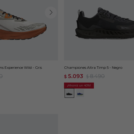
s Experience Wild - Gris
Championes Altra Timp 5 - Negro
0
5.093
8.490
$
$
40