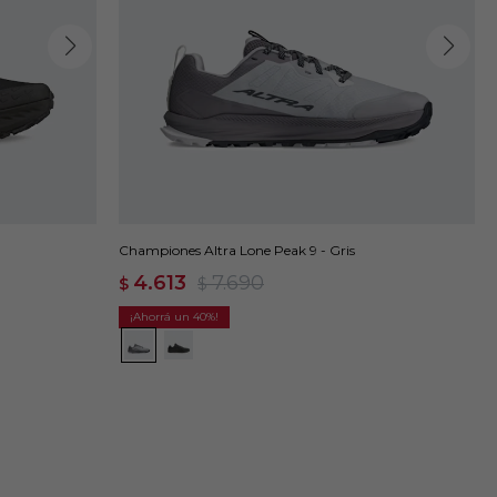
Championes Altra Lone Peak 9 - Gris
4.613
7.690
$
$
40