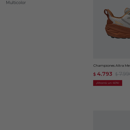
Multicolor
Championes Altra Men
4.793
7.99
$
$
40