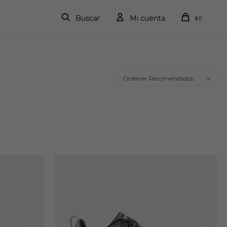
0
$
Recomendados