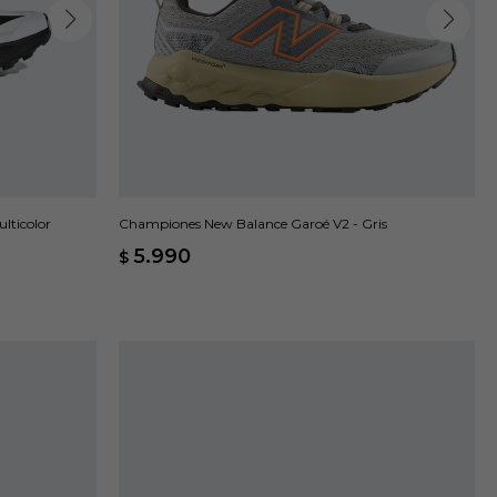
lticolor
Championes New Balance Garoé V2 - Gris
5.990
$