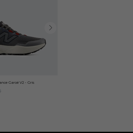
nce Garoé V2 - Gris
0