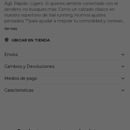
Ágil. Rápido. Ligero. Si quieres sentirte conectado con el
sendero, no busques más. Como un calzado clásico en
nuestro repertorio de trail running, hicimos ajustes
pensados ??para ayudar a mejorar tu comodidad y conexión
con el sendero. La nueva construcción de la lengüeta y el
Ver mas
sistema de cordones Ghillie están diseñados para un ajuste
más cómodo al pisar, mientras que las nuevas herramientas
UBICAR EN TIENDA
ofrecen mayor flexibilidad. Sigue teniendo una suela
MaxTrac™ para el agarre, pero refinamos la forma y la
Envíos
ubicación de los tacos de la suela para una mayor tracción.
Una entresuela de pila baja la mantiene ligera pero lo
Cambios y Devoluciones
suficientemente acolchada como para sentirte protegido.
Tiene un drop cero para una posición natural del pie y
Medios de pago
mucho espacio para que tus dedos se muevan con mayor
libertad, con un mediopié seguro.
Características