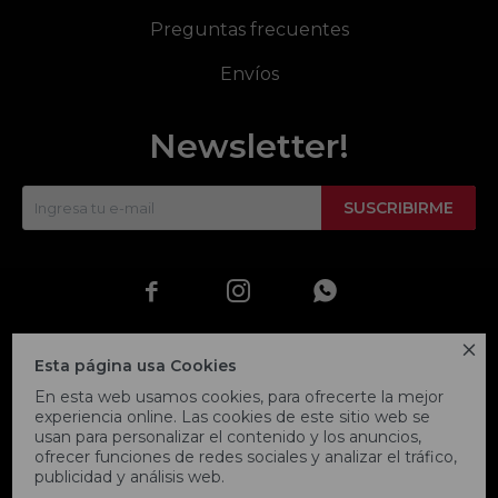
Preguntas frecuentes
Envíos
Newsletter!
SUSCRIBIRME




Esta página usa Cookies
En esta web usamos cookies, para ofrecerte la mejor
experiencia online. Las cookies de este sitio web se
usan para personalizar el contenido y los anuncios,
ofrecer funciones de redes sociales y analizar el tráfico,
publicidad y análisis web.