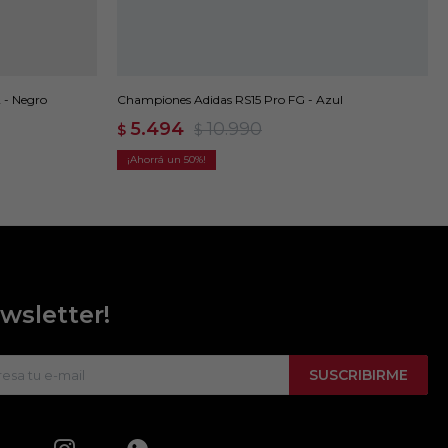
 - Negro
Championes Adidas RS15 Pro FG - Azul
5.494
10.990
$
$
50
wsletter!
SUSCRIBIRME