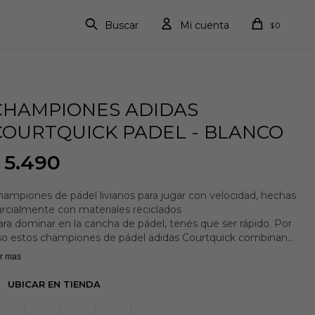
0
$
CHAMPIONES ADIDAS
COURTQUICK PADEL - BLANCO
5.490
ampiones de pádel livianos para jugar con velocidad, hechas
rcialmente con materiales reciclados
ra dominar en la cancha de pádel, tenés que ser rápido. Por
so estos championes de pádel adidas Courtquick combinan
 exterior textil liviano y una estructura Slingframe
r mas
tabilizadora para brindar soporte a los movimientos de
tación y las transiciones rápidas. La combinación de una
UBICAR EN TIENDA
ediasuela Bounce flexible y un acolchado Cloudfoam asegura
e siempre estés en la delantera.