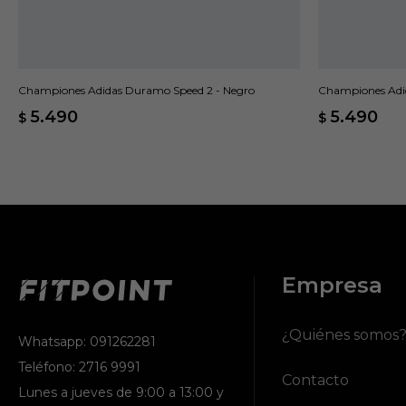
Championes Adidas Duramo Speed 2 - Negro
Championes Adi
5.490
5.490
$
$
Empresa
¿Quiénes somos
Whatsapp: 091262281
Teléfono: 2716 9991
Contacto
Lunes a jueves de 9:00 a 13:00 y