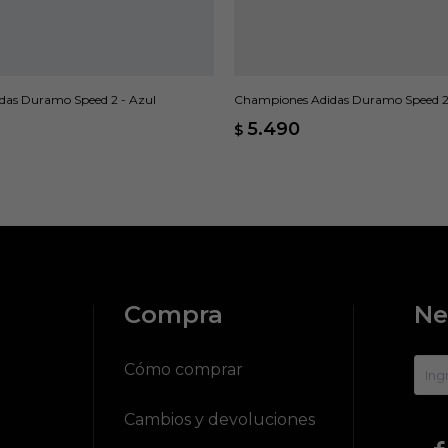
das Duramo Speed 2 - Azul
Championes Adidas Duramo Speed 2
5.490
$
Compra
Ne
?
Cómo comprar
Cambios y devoluciones