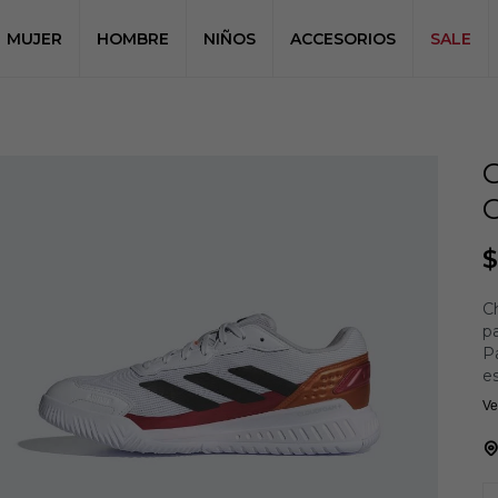
MUJER
HOMBRE
NIÑOS
ACCESORIOS
SALE
$
Ch
pa
Pa
e
un
Ve
es
ro
m
qu