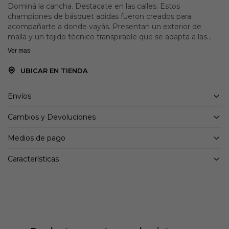
Dominá la cancha. Destacate en las calles. Estos
championes de básquet adidas fueron creados para
acompañarte a donde vayás. Presentan un exterior de
malla y un tejido técnico transpirable que se adapta a las
altas exigencias de este deporte. Sentí el retorno de
Ver mas
energía en cada movimiento gracias a la amortiguación
adidas LIGHTMOTION que ofrece una gran capacidad de
UBICAR EN TIENDA
respuesta. Además, su diseño ultraligero potencia tus
movimientos más dinámicos.
Envíos
Detalles:
Cambios y Devoluciones
Ajuste clásico
Sistema de atado de cordones con detalles de cinta
Medios de pago
Exterior de malla con mezcla de materiales
Forro interno textil
Características
Amortiguación LIGHTMOTION
Refuerzo de talón engomado
Suela Adiwear