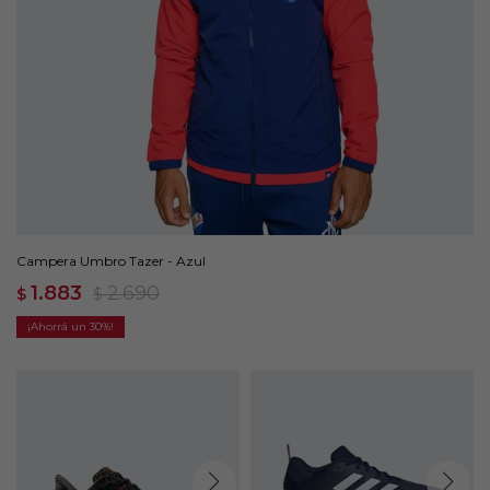
Campera Umbro Tazer - Azul
1.883
2.690
$
$
30