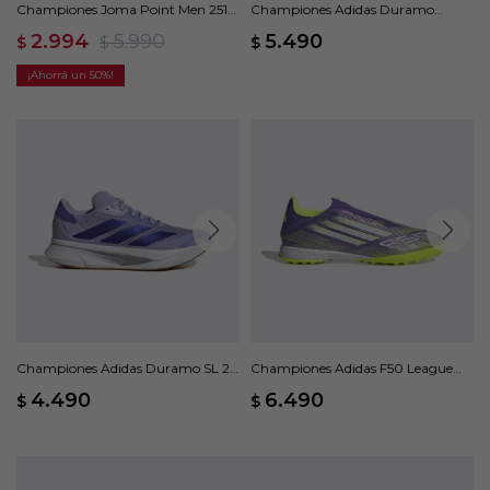
Championes Joma Point Men 2517
Championes Adidas Duramo
- Verde
Speed 2 - Azul
2.994
5.990
5.490
$
$
$
50
Championes Adidas Duramo SL 2 -
Championes Adidas F50 League
Violeta
Laceless - Violeta
4.490
6.490
$
$