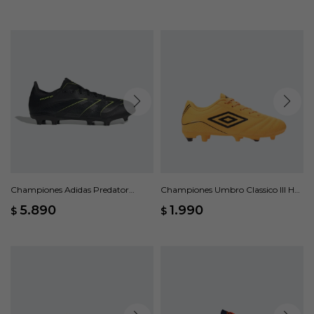
Championes Adidas Predator
Championes Umbro Classico III HG
League FG - Negro
Jr - Naranja
5.890
1.990
$
$