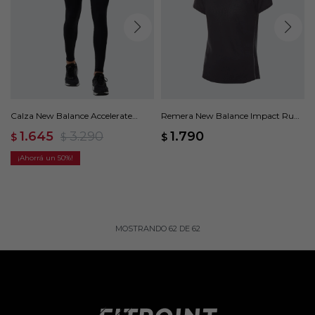
Calza New Balance Accelerate
Remera New Balance Impact Run
Tight - Negro
- Negro
1.645
3.290
1.790
$
$
$
50
MOSTRANDO
62
DE
62