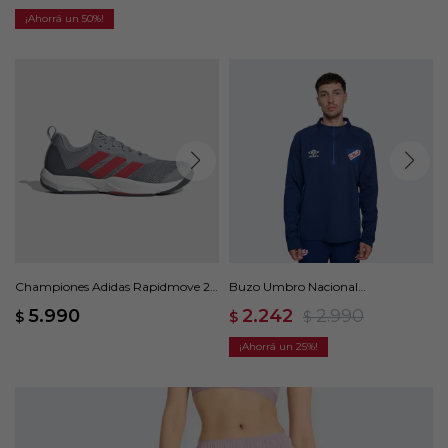
50
Championes Adidas Rapidmove 2 -
Buzo Umbro Nacional
Gris
Polytraining - Azul
5.990
2.242
2.990
$
$
$
25