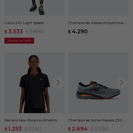
Calza 2XU Light Speed
Championes Adidas Amplimove -
Compression Tights - Negro
Negro
3.533
5.890
4.290
$
$
$
40
Remera New Balance Athletics
Championes Joma Hispalis 2312 -
Sleeve - Negro
Gris
1.253
1.790
2.694
5.390
$
$
$
$