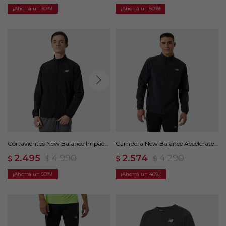
30
50
Cortavientos New Balance Impact
Campera New Balance Accelerate -
Run - Negro
Negro
2.495
4.990
2.574
4.290
$
$
$
$
50
40