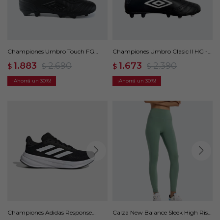
Championes Umbro Touch FG
Championes Umbro Clasic II HG -
Umbro - Negro
Negro
1.883
2.690
1.673
2.390
$
$
$
$
30
30
Championes Adidas Response
Calza New Balance Sleek High Rise