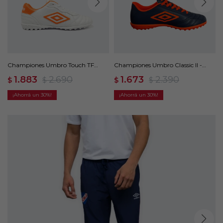
Championes Umbro Touch TF
Championes Umbro Classic II -
Umbro Hombre - Blanco
Azul
1.883
2.690
1.673
2.390
$
$
$
$
30
30