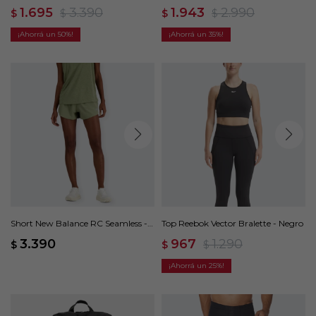
Negro
Intensity - Verde
1.695
3.390
1.943
2.990
$
$
$
$
50
35
Short New Balance RC Seamless -
Top Reebok Vector Bralette - Negro
Verde
3.390
967
1.290
$
$
$
25