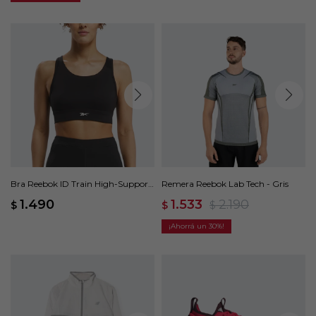
Bra Reebok ID Train High-Support
Remera Reebok Lab Tech - Gris
- Negro
1.490
1.533
2.190
$
$
$
30