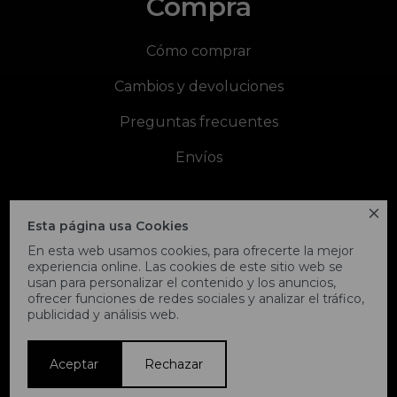
Compra
Cómo comprar
Cambios y devoluciones
Preguntas frecuentes
Envíos
Newsletter!

Esta página usa Cookies
En esta web usamos cookies, para ofrecerte la mejor
SUSCRIBIRME
experiencia online. Las cookies de este sitio web se
usan para personalizar el contenido y los anuncios,
ofrecer funciones de redes sociales y analizar el tráfico,
publicidad y análisis web.



Aceptar
Rechazar