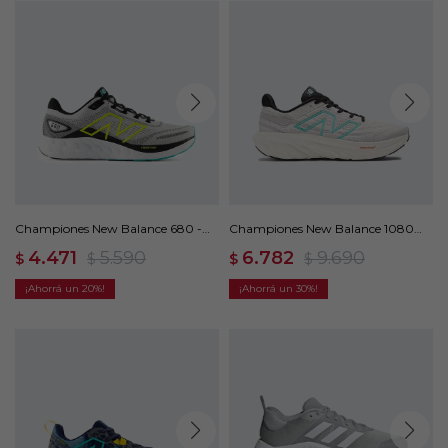
Championes New Balance 680 -
Championes New Balance 1080
Gris
V13 - Gris
4.471
5.590
6.782
9.690
$
$
$
$
20
30