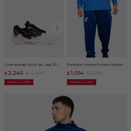
Championes Joma Set Lady 25 -
Pantalón Umbro Entreno Nacional
Multicolor
- Azul
2.245
4.490
1.014
1.690
$
$
$
$
50
40