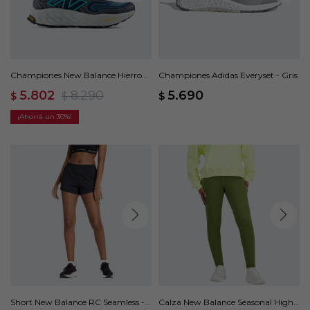
Championes New Balance Hierro
Championes Adidas Everyset - Gris
V8 - Azul
5.802
8.290
5.690
$
$
$
30
Short New Balance RC Seamless -
Calza New Balance Seasonal High