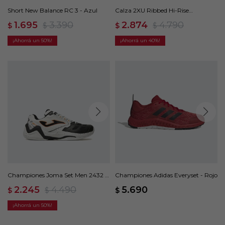
Short New Balance RC 3 - Azul
Calza 2XU Ribbed Hi-Rise
Compression - Azul
1.695
3.390
2.874
4.790
$
$
$
$
50
40
Championes Joma Set Men 2432 -
Championes Adidas Everyset - Rojo
Blanco
2.245
4.490
5.690
$
$
$
50