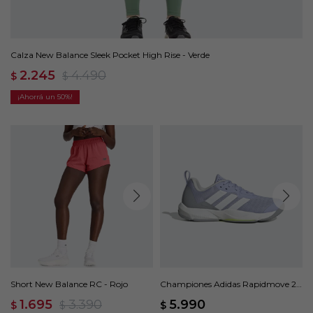
Calza New Balance Sleek Pocket High Rise - Verde
2.245
4.490
$
$
50
Short New Balance RC - Rojo
Championes Adidas Rapidmove 2 -
Violeta
1.695
3.390
5.990
$
$
$