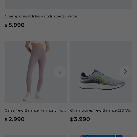
Championes Adidas Rapidmove 2 - Verde
5.990
$
Calza New Balance Harmony High
Championes New Balance 520 V8 -
Rise - Violeta
Gris
2.990
3.990
$
$