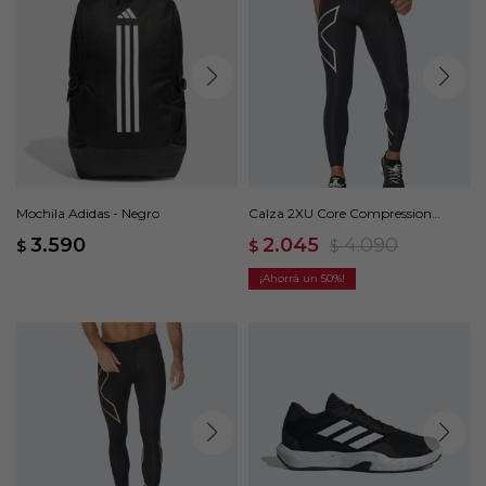
Mochila Adidas - Negro
Calza 2XU Core Compression
Tights - Negro
3.590
2.045
4.090
$
$
$
50