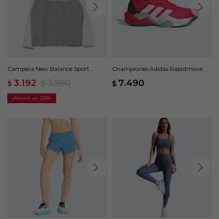
Campera New Balance Sport
Championes Adidas Rapidmove
Essentials - Gris
ADV 2 - Rojo
3.192
3.990
7.490
$
$
$
20