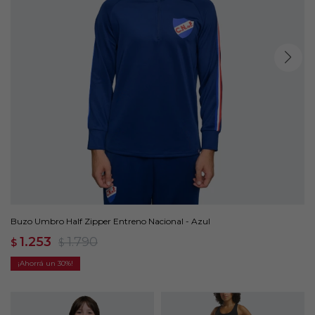
Buzo Umbro Half Zipper Entreno Nacional - Azul
1.253
1.790
$
$
30