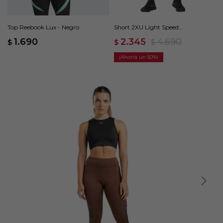
Top Reebook Lux - Negro
Short 2XU Light Speed
Compression Shorts - Negro
1.690
2.345
4.690
$
$
$
50