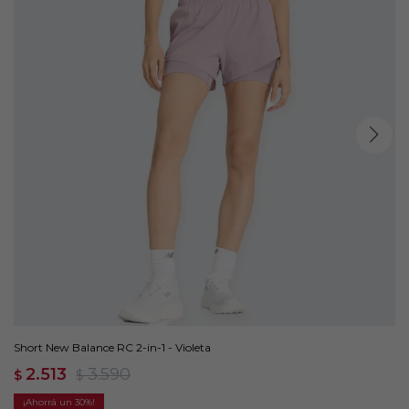
Short New Balance RC 2-in-1 - Violeta
2.513
3.590
$
$
30