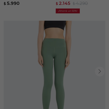
Super - Negro
- Verde
5.990
2.145
4.290
$
$
$
50