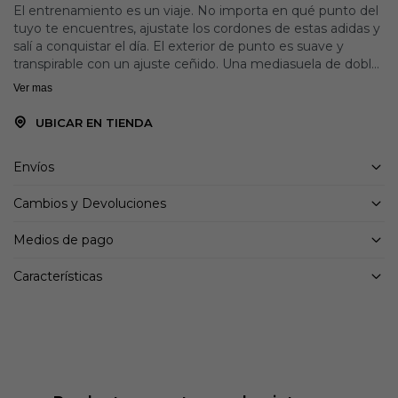
El entrenamiento es un viaje. No importa en qué punto del
tuyo te encuentres, ajustate los cordones de estas adidas y
salí a conquistar el día. El exterior de punto es suave y
transpirable con un ajuste ceñido. Una mediasuela de doble
densidad, con EVA más firme en el exterior que rodea a una
Ver mas
EVA más blanda en el interior, añade estabilidad sin
sacrificar la comodidad. La forma general crea una
UBICAR EN TIENDA
sensación de estabilidad y equilibrio, para que puedas
concentrarte en tu forma. Desplazá tu peso siempre que lo
Envíos
necesites: la suela de caucho en todas las direcciones
mantiene un agarre sólido.
Cambios y Devoluciones
Fabricado con una serie de materiales reciclados, este
Medios de pago
exterior presenta al menos un 50 % de contenido reciclado.
Este producto representa solo una de nuestras soluciones
Características
para ayudar a poner fin a los residuos plásticos.