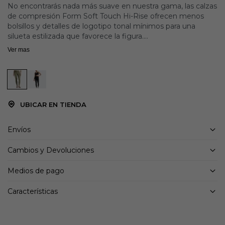
No encontrarás nada más suave en nuestra gama, las calzas
de compresión Form Soft Touch Hi-Rise ofrecen menos
bolsillos y detalles de logotipo tonal mínimos para una
silueta estilizada que favorece la figura.
Ver mas
Detalles:
Calzas de compresión de longitud completa
Tejido de punto doble SOFT TOUCH, absolutamente suave
Cintura de tiro alto que favorece la figura, adelgaza y se
ajusta de forma segura.
UBICAR EN TIENDA
Compresión graduada para mejorar la circulación.
Bolsillo trasero abierto
Detalles de logotipo tonales mínimos
Envíos
Costuras planas para reducir el roce.
Cambios y Devoluciones
Medios de pago
Características